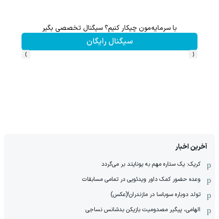
Image failed to load
با سرمایه‌مون چیکار کنیم؟ سیگنال تخصصی بگیر
سیگنال رایگان
›
‹
آخرین اخبار
کریک: یک ستاره مهم به یونایتد بر می‌گردد
وعده حضور کمک داور ویدئویی در تمامی مسابقات
تولد دوباره سوباسا در مازندران!(عکس)
الهامی، پیگیر مصدومیت بازیکن بدشانس نساجی