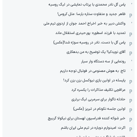
پاس گل نادر محمدی با پرتاب نمایشی در لیگ روسیه
ظاهر جدید و متفاوت ستاره بارسا: مثل کروس!
واکنش دبیر به خبر اخراج احمد جوان از اردوی تیم ملی
تمدید با فرزند اسطوره: پورحیدری استقلال ماند
پاس گل با دست، نادر در روسیه سوژه شد!(عکس)
آقای نویدکیا! یک توضیح به من بدهکاری
رونمایی از سه دستگاه وار سیار
تاج: به هوش مصنوعی در فوتبال توجه داریم
یایسله در اولین بازی نیوکسل بزن بزن کرد!
عراقچی تکلیف مذاکرات را یکسره کرد
حادثه ناگوار برای سرمربی لیگ برتری
اولین جلسه نکونام در تبریز (عکس)
خبر شوکه کننده فدراسیون لهستان برای نیکولا گربیچ
اکرت: امیدوارم دوباره در تیم ملی ایران باشم