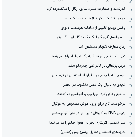
قدرتمند و متفاوت: ستاره سابق، رئال را شگفت‌زده کرد
هراس اتلتیکو مادرید از هایجک بزرگ بارسلونا
پخش ویدیو کلیپی از سامانه هوشمند داوری
پیام واضح آقای گل لیگ یک به گلزنان لیگ برتر
زمان معارفه نکونام مشخص شد
دبیر: احمد جوان فقط به یک شرط اخراج نمی‌شود
مربی پرتغالی در کادر فنی چادرملو ماند
موسیمانه با یک‌چهارم قرارداد استقلال در تیم ملی
قایدی به دنبال یک فصل متفاوت در النصر
مالدینی فاش کرد: چرا پپ و آنچلوتی نه گفتند!
درخواست تاج برای ورود هوش مصنوعی به فوتبال
رئیس FIVB به کاپیتان ژاپن: تو در دنیا الهام‌بخشی
علی نعمتی: اتریش- الجزایر، هنوز حالم را بد می‌کند!
خریدهای استقلال مقابل پرسپولیس (عکس)