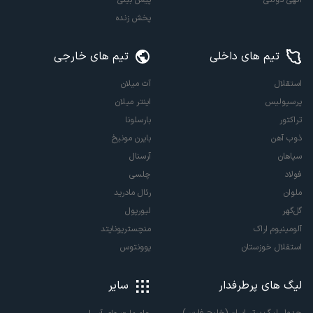
پخش زنده
تیم های داخلی
تیم های خارجی
استقلال
آث میلان
پرسپولیس
اینتر میلان
تراکتور
بارسلونا
ذوب آهن
بایرن مونیخ
سپاهان
آرسنال
فولاد
چلسی
ملوان
رئال مادرید
گل‌گهر
لیورپول
آلومینیوم اراک
منچستریونایتد
استقلال خوزستان
یوونتوس
لیگ های پرطرفدار
سایر