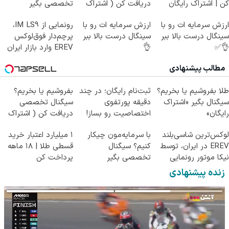
کن | اشتراک رایگان
دریافت کن ( اشتراک
تخصصی بگیر
رایگان )
Image failed to load
Image failed to load
Image failed to load
ارزش سرمایه ات رو با
ارزش سرمایه ات رو با
رونمایی از IM LS9،
سینگال درست بالا ببر
سینگال درست بالا ببر
پرچم‌دار فوق‌لوکس
👌✅
👌
EREV وارد بازار ایران
شد
مطالب پیشنهادی
Image failed to load
Image failed to load
Image failed to load
طلا بفروشیم یا بخریم؟
ثبت‌نام رایگان؛ در چند
بفروشیم یا بخریم؟
سیگنال بگیر «اشتراک
دقیقه پورتفوی
سیگنال تخصصی
رایگان»
اختصاصیت رو بساز!
دریافت کن ( اشتراک
رایگان )
Image failed to load
Image failed to load
Image failed to load
لوکس‌ترین شاسی‌بلند
با سرمایه‌مون چیکار
۱ میلیارد اعتبار خرید
EREV در ایران، توسط
کنیم؟ سیگنال
قسطی طلا | ۱۸ ماهه
نیکا موتور رونمایی
تخصصی بگیر
پرداخت کن
شد!
زنده پیشنهادی