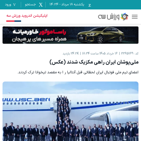
یکشنبه ۱۸ مرداد
-
14:24
جستجو
ورود
اپلیکیشن اندروید ورزش سه
کد:
2365769
16 خرداد 1405 ساعت 18:34
24.2K
بازدید
ملی‌پوشان ایران راهی مکزیک شدند (عکس)
اعضای تیم ملی فوتبال ایران لحظاتی قبل آنتالیا ر ا به مقصد تیخوانا ترک کردند.