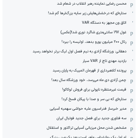
محسن رضایی نماینده رهبر انقلاب در شعام شد
ستاره‌ای که درخشش‌هایش زیر سایه بزرگ‌ترها گم شد!
اتاق ون مجهز به دستگاه VAR
غول 197 سانتی‌متری شاگرد نوری شد!(عکس)
رئال ۲۰۰ میلیون یورو بدهد، اولیسه را ببرد!
دهقانی: ورزشگاه آزادی به نیم فصل اول لیگ برتر نخواهد رسید
بازدید مهدی تاج از VAR سیار
پرونده کلاهبرداری از قهرمان المپیک به پایان رسید
چمن آزادی دی ماه می‌رسد، خود ورزشگاه سال بعد!
قیمت غیرمنتظره ناپولی برای فروش لوکاکو!
ستاره‌ای که بی سر و صدا با پیکان فسخ کرد!
مدیر خبرساز فدراسیون علیه حواشی سهمیه آسیایی
سه فناوری جدید برای فصل جدید فوتبال ایران
مشخص شدن محل میزبانی آسیایی تراکتور و استقلال
او اول یک روانشناس ماهر است بعد یک مربی بزرگ