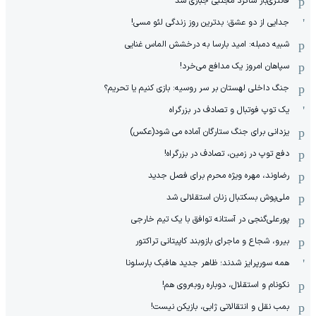
فانتزی‌باز شاگرد مجتبی جباری شد
جدایی از دو عشق؛ بدترین روز زندگی لئو مسی!
شبیه دمبله: امید بارسا به درخشش الماس غنایی
سپاهان امروز یک مدافع می‌خرد!
جنگ داخلی لهستان بر سر روسیه: بازی کنیم یا تحریم؟
یک توپ فوتبال و تصادف در بزرگراه
یزدانی برای جنگ ستارگان آماده می شود(عکس)
دفع توپ در زمین، تصادف در بزرگراه!
رضاوند، مهره ویژه محرم برای فصل جدید
ملی‌پوش بسکتبال زنان استقلالی شد
پورعلی‌گنجی در آستانه توافق با یک تیم خارجی
بیرو، شجاع و ماجرای بازوبند کاپیتانی تراکتور
همه سورپرایز شدند؛ ظاهر جدید هافبک بارسلونا
نکونام و استقلال، دوباره روبه‌روی هم!
بمب نقل و انتقالاتی ژابی، بازیکن نیست!