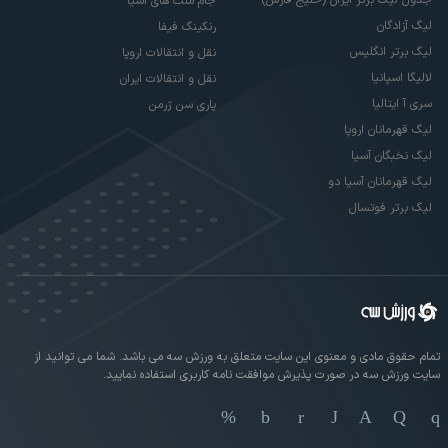
جدول لیگ برتر ایران (خلیج فارس)
جام ملت های آسیا
لیگ آزادگان
رنکینگ فیفا
لیگ برتر انگلیس
نقل و انتقالات اروپا
لالیگا اسپانیا
نقل و انتقالات ایران
سری آ ایتالیا
پاری سن ژرمن
لیگ قهرمانان اروپا
لیگ نخبگان آسیا
لیگ قهرمانان آسیا دو
لیگ برتر فوتسال
تمام حقوق مادی و معنوی این سایت متعلق به ورزش سه می باشد. شما می توانید از
سایت ورزش سه در صورت پذیرش موافقت نامه کاربری استفاده نمایید.