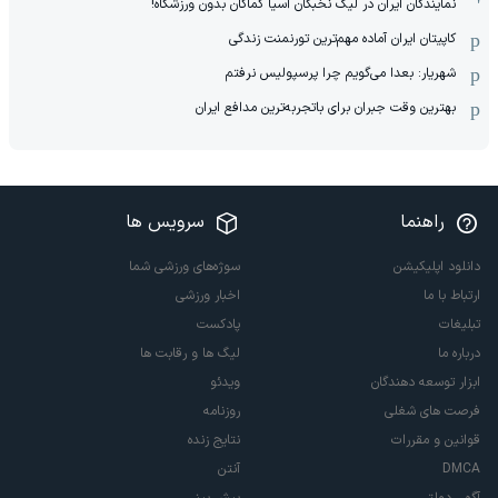
نمایندگان ایران در لیگ نخبگان آسیا کماکان بدون ورزشگاه!
کاپیتان ایران آماده مهم‌ترین تورنمنت زندگی
شهریار: بعدا می‌گویم چرا پرسپولیس نرفتم
بهترین وقت جبران برای باتجربه‌ترین مدافع ایران
راهنما
سرویس ها
دانلود اپلیکیشن
سوژه‌های ورزشی شما
ارتباط با ما
اخبار ورزشی
تبلیغات
پادکست
درباره ما
لیگ ها و رقابت ها
ابزار توسعه دهندگان
ویدئو
فرصت های شغلی
روزنامه
قوانین و مقررات
نتایج زنده
DMCA
آنتن
آگهی دولتی
پیش بینی