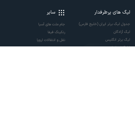
لیگ های پرطرفدار
سایر
جدول لیگ برتر ایران (خلیج فارس)
جام ملت های آسیا
لیگ آزادگان
رنکینگ فیفا
لیگ برتر انگلیس
نقل و انتقالات اروپا
لالیگا اسپانیا
نقل و انتقالات ایران
سری آ ایتالیا
پاری سن ژرمن
لیگ قهرمانان اروپا
لیگ نخبگان آسیا
لیگ قهرمانان آسیا دو
لیگ برتر فوتسال
تمام حقوق مادی و معنوی این سایت متعلق به ورزش سه می باشد. شما می توانید از