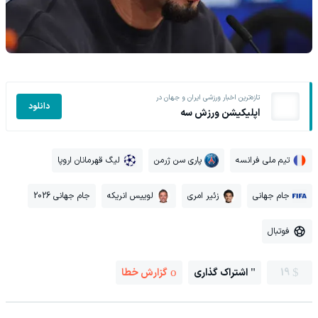
تازه‌ترین اخبار ورزشی ایران و جهان در
دانلود
اپلیکیشن ورزش سه
تیم ملی فرانسه
پاری سن ژرمن
لیگ قهرمانان اروپا
جام جهانی
زئیر امری
لوییس انریکه
جام جهانی 2026
فوتبال
19
اشتراک گذاری
گزارش خطا