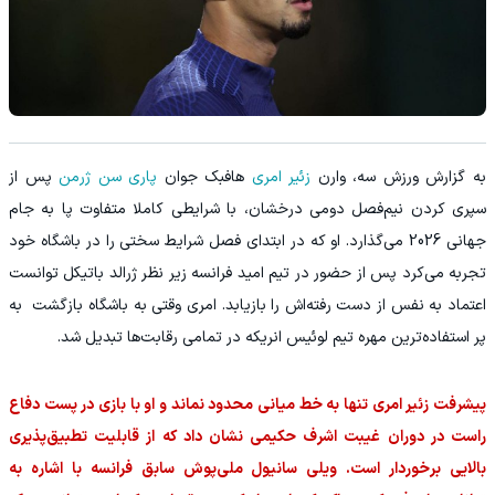
به گزارش ورزش سه، وارن
زئیر امری
هافبک جوان
پاری سن ژرمن
پس از
سپری کردن نیم‌فصل دومی درخشان، با شرایطی کاملا متفاوت پا به جام
جهانی 2026 می‌گذارد. او که در ابتدای فصل شرایط سختی را در باشگاه خود
تجربه می‌کرد پس از حضور در تیم امید فرانسه زیر نظر ژرالد باتیکل توانست
اعتماد به نفس از دست رفته‌‌اش را بازیابد. امری وقتی به باشگاه بازگشت به
پر استفاده‌ترین مهره تیم لوئیس انریکه در تمامی رقابت‌ها تبدیل شد.
‫پیشرفت زئیر امری تنها به خط میانی محدود نماند و او با بازی در پست دفاع
راست در دوران غیبت اشرف حکیمی نشان داد که از قابلیت تطبیق‌پذیری
بالایی برخوردار است. ویلی سانیول ملی‌پوش سابق فرانسه با اشاره به