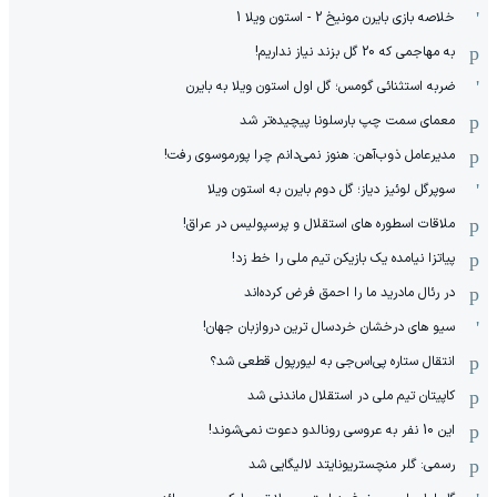
خلاصه بازی بایرن مونیخ 2 - استون ویلا 1
به مهاجمی که 20 گل بزند نیاز نداریم!
ضربه استثنائی گومس؛ گل اول استون ویلا به بایرن
معمای سمت چپ بارسلونا پیچیده‌تر شد
مدیرعامل ذوب‌آهن: هنوز نمی‌دانم چرا پورموسوی رفت!
سوپرگل لوئیز دیاز؛ گل دوم بایرن به استون ویلا
ملاقات اسطوره های استقلال و پرسپولیس در عراق!
پیاتزا نیامده یک بازیکن تیم ملی را خط زد!
در رئال مادرید ما را احمق فرض کرده‌اند
سیو های درخشان خردسال ترین دروازبان جهان!
انتقال ستاره پی‌اس‌جی به لیورپول قطعی شد؟
کاپیتان تیم ملی در استقلال ماندنی شد
این 10 نفر به عروسی رونالدو دعوت نمی‌شوند!
رسمی: گلر منچستریونایتد لالیگایی شد