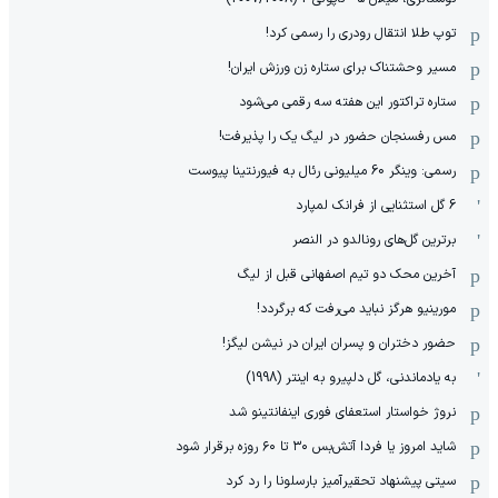
توپ طلا انتقال رودری را رسمی کرد!
مسیر وحشتناک برای ستاره زن ورزش ایران!
ستاره تراکتور این هفته سه رقمی می‌شود
مس رفسنجان حضور در لیگ یک را پذیرفت!
رسمی: وینگر 60 میلیونی رئال به فیورنتینا پیوست
6 گل استثنایی از فرانک لمپارد
برترین گل‌های رونالدو در النصر
آخرین محک دو تیم اصفهانی قبل از لیگ
مورینیو هرگز نباید می‌رفت که برگردد!
حضور دختران و پسران ایران در نیشن لیگز!
به یادماندنی، گل دلپیرو به اینتر (1998)
نروژ خواستار استعفای فوری اینفانتینو شد
شاید امروز یا فردا آتش‌بس ۳۰ تا ۶۰ روزه برقرار شود
سیتی پیشنهاد تحقیرآمیز بارسلونا را رد کرد