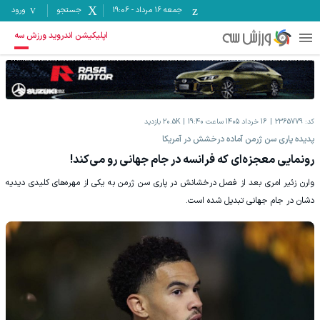
جمعه ۱۶ مرداد
-
19:06
جستجو
ورود
اپلیکیشن اندروید ورزش سه
کد:
2365779
16 خرداد 1405 ساعت 19:40
20.5K
بازدید
‫پدیده پاری سن ژرمن آماده درخشش در آمریکا
رونمایی معجزه‌‌ای که فرانسه در جام جهانی رو می‌کند!
‫وارن زئیر امری بعد از فصل درخشانش در پاری سن ژرمن به یکی از مهره‌های کلیدی دیدیه
دشان در جام جهانی تبدیل شده است.