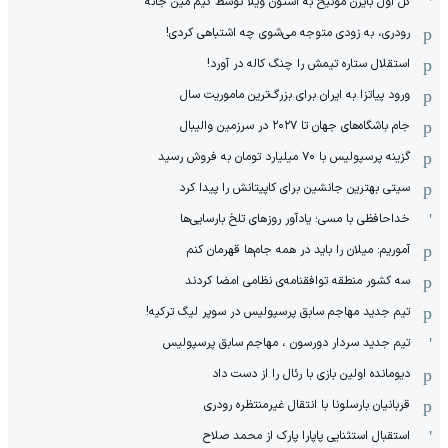
گل اول بایرن مونیخ به استون ویلا توسط کیم مین جائه
رودری، به زودی متوجه می‌شوی چه اشتباهی کردی!
استقلال ستاره تیمش را چنگ کاله در آورد!
ورود پیاتزا به ایران برای بزرگ‌ترین ماموریت سال
جام باشگاه‌های جهان تا ۲۰۲۷ در سرزمین والیبال
گزینه پرسپولیس با ۷۰ میلیارد تومان به فروش رسید
سیتی بهترین جانشین برای کاپیتانش را پیدا کرد
خداحافظی با مسی؛ یادآور روزهای تلخ بارسایی‌ها
آموریم: میلان را باید در همه جام‌ها قهرمان کنم
سه کشور منطقه توافقنامه‌ی نظامی امضا کردند
تیم جدید مهاجم سابق پرسپولیس در سوپر لیگ ترکیه!
تیم جدید سردار دورسون ، مهاجم سابق پرسپولیس
دیومانده اولین بازی با رئال را از دست داد
قربانیان بارسلونا با انتقال غیرمنتظره رودری
استقبال استثنایی پاپارا پارک از محمد صلاح