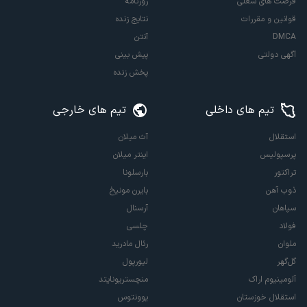
فرصت های شغلی
روزنامه
قوانین و مقررات
نتایج زنده
DMCA
آنتن
آگهی دولتی
پیش بینی
پخش زنده
تیم های داخلی
تیم های خارجی
استقلال
آث میلان
پرسپولیس
اینتر میلان
تراکتور
بارسلونا
ذوب آهن
بایرن مونیخ
سپاهان
آرسنال
فولاد
چلسی
ملوان
رئال مادرید
گل‌گهر
لیورپول
آلومینیوم اراک
منچستریونایتد
استقلال خوزستان
یوونتوس