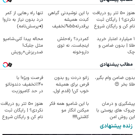
هنوز 50 تتر رو دریافت
با این نوشیدنی گیاهی
تنها راه رهایی از کمر
نکردی؟ | رایگان ثبت
کبدت همیشه
درد بدون نیاز به دارو!
نام کن و رایگان شروع
پرقدرته55%تخفیف
(◂پرسش‌نامه)
کن!
۱ میلیارد اعتبار خرید
کمردرد؟ راه‌حلش
محاله پیدا کنی،شامپو
طلا | بدون ضامن و
اینجاست، نه توی
مثل جلبک!
چک
داروخونه
ضدریزش+رویش
مجدد40%تخفیف
مطالب پیشنهادی
بدون ضامن وام بگیر،
زانو دردت رو بدون
فرصت ویژه! با
طلا بخر 😍
قرص برای همیشه
40٪تخفیف دندوناتو
خوب کن! (قدم اول،
در حد کامپوزیت
پرسش‌نامه)
سفید کن
پیشگیری و درمان
با این شامپو همه فکر
هنوز 50 تتر رو دریافت
چروک های پوستی با
میکنن انگار مو
نکردی؟ | رایگان ثبت
این روش امن
کاشتی!!!!!
نام کن و رایگان شروع
کن!
زنده پیشنهادی