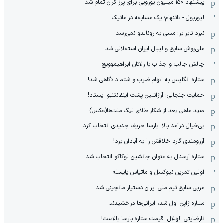
پیشنهاد ۱۵۰ میلیون یورویی برای پرز گران تمام شد
لیورپول - تاتنهام؛ یک مسابقه دراماتیک
نبرد نابرابر: مسی به رونالدو نمی‌رسد
ملی‌پوش سابق والیبال ایران استقلالی شد
چالش جالب و جذاب با زلاتان ابراهیموویچ
ستاره انگلیس به اتهام ضرب و شتم دادگاهی شد!
حمایت جنجالی: آرژانتین پشت اینفانتنیو ایستاد!
صید ماهی بعد از شکار طلای لیگ ملت‌ها(عکس)
بی‌خیال درآمد بالا: بارسا حریف جدیدی انتخاب کرد
آرزومندی گارد خلاقش را به آبادان برد!
ستاره آرسنال به عنوان جانشین لوکاکو انتخاب شد
اولین تمرین نیوکسل و ماتیاس یایسله
مربی سابق تیم ملی ایران دستیار مانچینی شد
ستاره ژاپن اول شد، ایرانی‌ها درخشیدند
نارضایتی الهلال: قیمت ستاره بارسا بالاست!