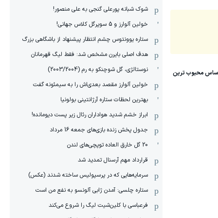
شوک شبانه پورعلی گنجی به علی منصور!
خولین آلوارز و 5 سوپرگل کلاس جهانی!
ستاره یوونتوس چشم انتظار پیشنهاد از باشگاهی بزرگ
هدف اصلی بایرن مشخص شد: فقط لیگ قهرمانان
نوستالژی، گل شوچنکو به رم (2003/2004)
خولین آلوارز مقصد بعدی‌اش را به سیمئونه گفت
بهترین لحظات ستاره آرژانتینی بولونیا
ابراز خشم شدید هواداران رئال زیر پست دیومانده!
جدول پخش زنده بازی‌های جمعه 16 مرداد
20 گل خارق العاده توپچی‌های لندن
قرارداد مهم آرسنال تمدید شد
سرمایه‌هایی که در پرسپولیس ساخته شدند (عکس)
ستاره چلسی: آمدن ژابی آلونسو به نفع من است
فرعباسی با کلین‌شیت لیگ را شروع می‌کند