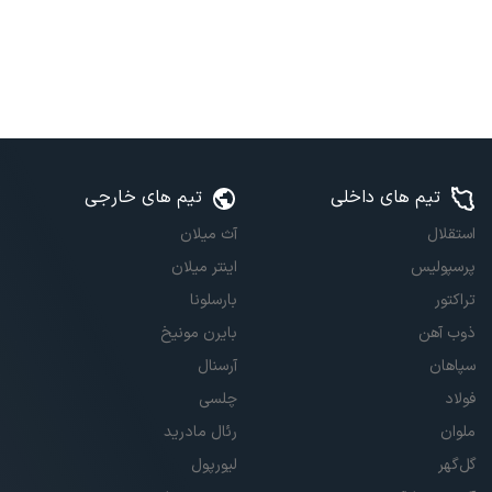
تیم های داخلی
تیم های خارجی
استقلال
آث میلان
پرسپولیس
اینتر میلان
تراکتور
بارسلونا
ذوب آهن
بایرن مونیخ
سپاهان
آرسنال
فولاد
چلسی
ملوان
رئال مادرید
گل‌گهر
لیورپول