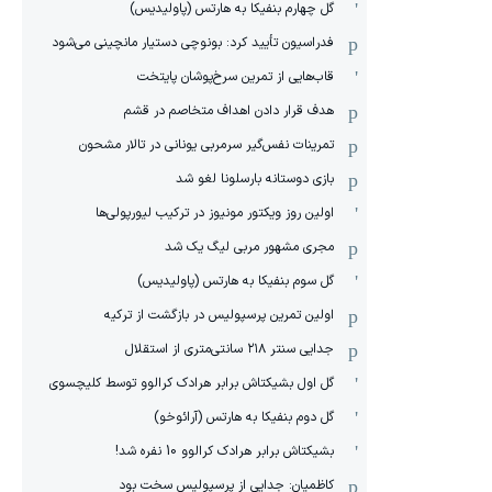
گل چهارم بنفیکا به هارتس (پاولیدیس)
فدراسیون تأیید کرد: بونوچی دستیار مانچینی می‌شود
قاب‌هایی از تمرین سرخ‌پوشان پایتخت
هدف قرار دادن اهداف متخاصم در قشم
‏تمرینات نفس‌گیر سرمربی یونانی در تالار مشحون
بازی دوستانه بارسلونا لغو شد
اولین روز ویکتور مونیوز در ترکیب لیورپولی‌ها
مجری مشهور مربی لیگ یک شد
گل سوم بنفیکا به هارتس (پاولیدیس)
اولین تمرین پرسپولیس در بازگشت از ترکیه
جدایی سنتر ۲۱۸ سانتی‌متری از استقلال
گل اول بشیکتاش برابر هرادک کرالوو توسط کلیچسوی
گل دوم بنفیکا به هارتس (آرائوخو)
بشیکتاش برابر هرادک کرالوو 10 نفره شد!
کاظمیان: جدایی از پرسپولیس سخت بود