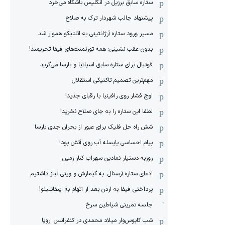
ستاره سابق برزیل در انگلیس باشگاه می‌خرد
پیشنهاد جالب شهردار ترک به صلاح
مسیر ورود ستاره آرژانتینی به اتلتیکو هموار شد
بدون عقب نشینی: همه تورنمنت‌های فیفا تحریمند!
فوتبال برای ستاره سابق اسپانیا و بارسا می‌گرید
مهم‌ترین تصمیم تاکتیکی استقلال
اوج فشار روی رافینیا با رقبای جدید!
لطفا این ستاره را به جای صلاح نخرید!
شش راه حل فلیک برای عبور از بحران جدی بارسا
پیام احساسی یایسله آب روی آتش بود!
روزبه دستیار نمادین سهراب کنار زمین
ادعای ستاره آرسنال: به گیمارش و وینی نیاز داشتیم
پرداختی فیفا به اردن بعد از اتهام به اینفانتینو!
جلسه تمرینی شیاطین سرخ
شب کابوس‌وار میلاد محمدی در کنفرانس اروپا