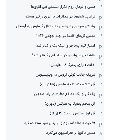
مسی و نیمار، زوج تکرار نشدنی آبی اناری‌ها
ترامپ: شخصاً در مذاکرات با ایران درگیر هستم
واکنش سرمربی نیوکسل به انتقال گیمارش به آرسنال
تمامی گل‌های کانادا در جام جهانی 2026
امتیاز تیم پرماجرای لیگ یک واگذار شد
هافبک پرسپولیس در سه راهی گرفتار شد!
خلاصه بازی بنفیکا 6 - هارتس 1
تبریک جالب تونی کروس به وینیسیوس
گل ششم بنفیکا به هارتس (شلدروپ)
یک گلر و یک مدافع مطرح در راه اصفهان
گل پنجم بنفیکا به هارتس (دوران)
گل اول هارتس به بنفیکا (رناد)
۹۹ درصد مطمئنم رودری از رئال سوءاستفاده کرد
مسیر ناگویا از فدراسیون می‌گذرد