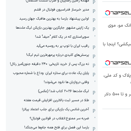
مهلکه رامین رضاییان و ضرب شست استقلال!
مدیر خبرساز فدراسیون فوتبال در قشم
اولین پیشنهاد بارسا به بهترین هافبک جهان رسید
انک مو، موی
یک ژاپنی مشهور جایگزین بهترین بازیکن لیگ ملت‌ها
سوپراستاری که در یک کلام "حیف" شد!
کشی؟ اینجا با
رقیب ایران با توپ پر به روسیه می‌آید
پرسش‌های کلیدی درباره پرمهره‌ترین تیم لیگ!
نه بزرگ پس از خرید تاریخی: ۲۴۰ دقیقه جنون‌آمیز رئال!
پایان یک عادت برای ستاره ایران: وداع با شماره محبوب
پلاک و کد ملی،
وقتی دروازبان ها نابود می‌شوند!
لیگ ملت‌ها ٢٠٢۶ کتاب شد! (عکس)
معاملات فارکس اسپرد از صفر و تا ۵۰۰ دلار
طلا در مسیر ثبت بالاترین افزایش قیمت هفته
آخرین شانس یک بازیکن برای جلب اعتماد پیاتزا
ضربه سر ممنوع؛انقلاب در قوانین فوتبال؟
بارسا این فصل برای فتح همه جام‌ها می‌جنگد!