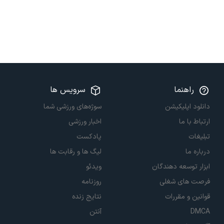
راهنما
سرویس ها
دانلود اپلیکیشن
سوژه‌های ورزشی شما
ارتباط با ما
اخبار ورزشی
تبلیغات
پادکست
درباره ما
لیگ ها و رقابت ها
ابزار توسعه دهندگان
ویدئو
فرصت های شغلی
روزنامه
قوانین و مقررات
نتایج زنده
DMCA
آنتن