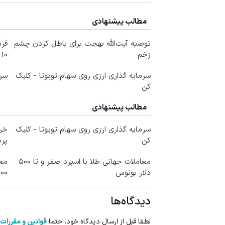
مطالب پیشنهادی
توصیه آیت‌الله بهجت برای باطل کردن چشم
فرم
زخم
10 سال جوانتر شو😍
سرمایه گذاری ارزی روی سهام تویوتا - کلیک
سرم
کن
مطالب پیشنهادی
سرمایه گذاری ارزی روی سهام تویوتا - کلیک
خری
کن
پرداخ
معاملات جهانی طلا با اسپرد صفر و تا ۵۰۰
معا
دلار بونوس
۵۰۰ دلار بونو
دیدگاه‌ها
لطفا قبل از ارسال دیدگاه خود، حتما
قوانین و مقررات