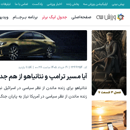
پیش بینی
اپلیکیشن ورزش سه
پخش زنده
اخبار ورزشی
پادکست
تماس با ما
تبلیغات
صفحه‌اصلی
جدول لیگ برتر
برنامه بــرجـــام
ویدیو
کد:
2366354
19 خرداد 1405 ساعت 00:38
11.5K
بازدید
آیا مسیر ترامپ و نتانیاهو از هم ج
نتانیاهو برای زنده ماندن از نظر سیاسی در اسرائیل نی
زنده ماندن از نظر سیاسی در آمریکا نیاز به پایان جنگ 