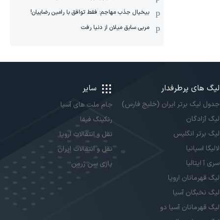
بیخیال جذب مهاجم: فقط توافق با رامین رضاییان!
مربی سابق میلان از دنیا رفت
لیگ های پرطرفدار
سایر
جدول لیگ برتر ایران (خلیج فارس)
جام ملت های آسیا
لیگ آزادگان
رنکینگ فیفا
لیگ برتر انگلیس
نقل و انتقالات اروپا
لالیگا اسپانیا
نقل و انتقالات ایران
سری آ ایتالیا
پاری سن ژرمن
لیگ قهرمانان اروپا
لیگ نخبگان آسیا
لیگ قهرمانان آسیا دو