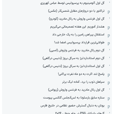
گل اول آلومینیوم به پرسپولیس توسط عباس کهریزی
تراکتور با دو دروازه‌بان مقابل شمس‌آذر (عکس)
گل اول فرنتس واروش به رئال مادرید (کودرو)
هشدار آموریم: این هفته تصمیماتی می‌گیریم
استقلال پیراهن رامین را به یک خارجی داد
طولانی‌ترین قرارداد پرسپولیس امضا شد!
گل دوم رئال مادرید به فرنتس واروش (اسپی)
گل دوم استانداردلیژ به سرکل بروژ (دنیس درگاهی)
گل اول استانداردلیژ به سرکل بروژ (دنیس درگاهی)
پاسخ تند اکرت به دو ماه نفرت پراکنی!
سپاهان ذوب را برد، آماده لیگ برتر
گل اول رئال مادرید به فرنتس واروش (ریواس)
ستاره سابق بارسلونا به لس‌آنجلس گلکسی پیوست
یونان به دنبال گسترش حضور نظامی در خلیج فارس
گل‌های بازیکنان PSG در جام جهانی 2026