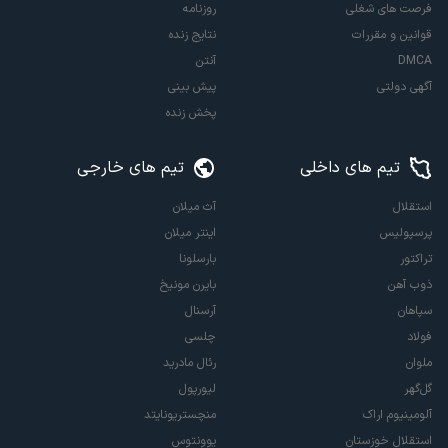
فرصت های شغلی
روزنامه
قوانین و مقررات
نتایج زنده
DMCA
آنتن
آگهی دولتی
پیش بینی
پخش زنده
تیم های داخلی
تیم های خارجی
استقلال
آث میلان
پرسپولیس
اینتر میلان
تراکتور
بارسلونا
ذوب آهن
بایرن مونیخ
سپاهان
آرسنال
فولاد
چلسی
ملوان
رئال مادرید
گل‌گهر
لیورپول
آلومینیوم اراک
منچستریونایتد
استقلال خوزستان
یوونتوس