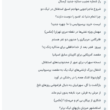
راز شماره عجیب ستاره جدید آرسنال
شروع ماجراجویی مهاجم اسبق استقلال در لیگ دو
چرا تمام دنیا تد لاسو را دوست دارند؟
لیست خرید پرسپولیس با 10 چهره جدید!
مهمان‌ ویژه نفتی‌ها در نقطه مرزی تهران! (عکس)
فابرگاس: مربیگری را مدیون دو نفر هستم
پیروز: فجر بعد از خداحافظی برای مذاکره زنگ زد!
مقصد آمریکایی برای کاپیتان سابق اسپانیا
نسخه سهراب برای عبور از محدودیت‌های استقلال
انتقال بزرگ ارتشی‌های لیگ یک به مقصد پرسپولیس
گواردیولا اشک همه را در رختکن در آورد
بازگشت با گل، سهرابیان به دنبال فراموشی روزهای تلخ
از عرش به فرش: مرد نابغه‌ بدون تیم ماند
شکاری از پیکان بی ام و می‌سازد! (عکس)
اسلامشهر میزبان بازیهای لیگ برتر؟