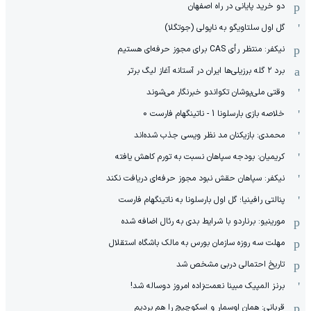
دو خرید پایانی در راه اصفهان
گل اول سلتاویگو به ناپولی (جوتگلا)
نیکفر: منتظر رأی CAS برای مجوز حرفه‌ای هستیم
برد ۲ گله برزیلی‌ها ایران در آستانه آغاز لیگ برتر
وقتی ملی‌پوشان تکواندو خبرنگار می‌شوند
خلاصه بازی بارسلونا 1 - ناتینگهام فارست 0
محمدی: بازیکنان مد نظر ویسی جذب شده‌اند
کریمیان: بودجه سپاهان نسبت به تورم کاهش یافته
نیکفر: سپاهان حقش نبود مجوز حرفه‌ای دریافت نکند
پنالتی رافینیا؛ گل اول بارسلونا به ناتینگهام فارست
مورینیو: برناردو با شرایط بدی به رئال اضافه شده
مهلت سه روزه سازمان بورس به مالک باشگاه استقلال
تاریخ احتمالی دربی مشخص شد
برنز المپیک مبینا نعمت‌زاده امروز دوساله شد!
قربانی: همان اوسمار و اسکوچیچ را هم بردیم