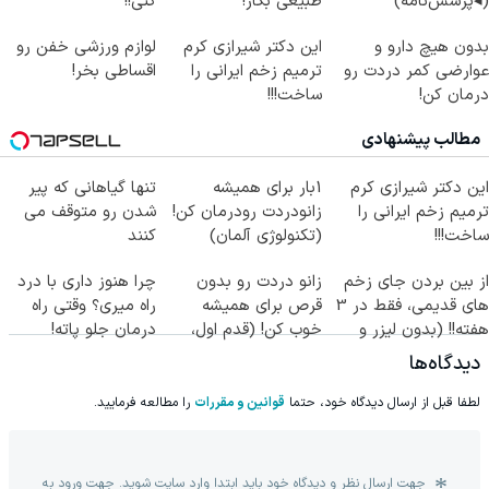
(◂پرسش‌نامه)
طبیعی بکار!
کنی!!
بدون هیچ دارو و
این دکتر شیرازی کرم
لوازم ورزشی خفن رو
عوارضی کمر دردت رو
ترمیم زخم ایرانی را
اقساطی بخر!
درمان کن!
ساخت!!!
(پرسش‌نامه)
مطالب پیشنهادی
این دکتر شیرازی کرم
1بار برای همیشه
تنها گیاهانی که پیر
ترمیم زخم ایرانی را
زانودردت رودرمان کن!
شدن رو متوقف می
ساخت!!!
(تکنولوژی آلمان)
کنند
◂پرسشنامه▸
از بین بردن جای زخم
زانو دردت رو بدون
چرا هنوز داری با درد
های قدیمی، فقط در 3
قرص برای همیشه
راه میری؟ وقتی راه
هفته!! (بدون لیزر و
خوب کن! (قدم اول،
درمان جلو پاته!
جراحی)
پرسش‌نامه)
دیدگاه‌ها
لطفا قبل از ارسال دیدگاه خود، حتما
قوانین و مقررات
را مطالعه فرمایید.
جهت ارسال نظر و دیدگاه خود باید ابتدا وارد سایت شوید. جهت ورود به