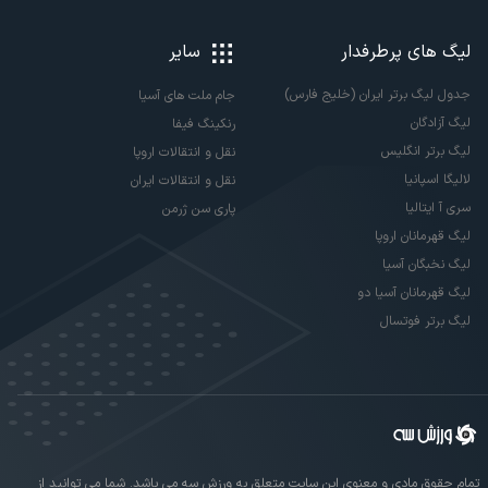
لیگ های پرطرفدار
سایر
جدول لیگ برتر ایران (خلیج فارس)
جام ملت های آسیا
لیگ آزادگان
رنکینگ فیفا
لیگ برتر انگلیس
نقل و انتقالات اروپا
لالیگا اسپانیا
نقل و انتقالات ایران
سری آ ایتالیا
پاری سن ژرمن
لیگ قهرمانان اروپا
لیگ نخبگان آسیا
لیگ قهرمانان آسیا دو
لیگ برتر فوتسال
تمام حقوق مادی و معنوی این سایت متعلق به ورزش سه می باشد. شما می توانید از