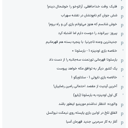
فلیک: وقت خداحافظی، آرائوخو را خوشحال دیدم!
شش جوان کم نام‌و‌نشان در نقشه سهراب
خوش شانسم که هنوز می‌توانم بازی کن و راه بروم!
پیروز: بیرانوند را دوست دارم اما اشتباه کرد
جدیدترین وعده تاجرنیا: با پنجره بسته هم قهرمانیم
خلاصه بازی اودینزه 1 - بارسلونا 0
بارسلونا قهرمانی تورنمنت سه‌جانبه را از دست داد
یک کشور دیگر به توافق مکه خواهد پیوست
خالاصه بازی ناپولی 1 - سلتاویگو 1
آخرین آپدیت از مقصد احتمالی رامین رضاییان!
گل اول اودینزه به بارسلونا (بایو)
والورده: انتظار نداشتم مورینیو اینطور باشد
اتفاق تلخ در اولین بازی یایسله روی نیمکت نیوکسل
آغاز به کار سرمربی جدید قهرمان آسیا