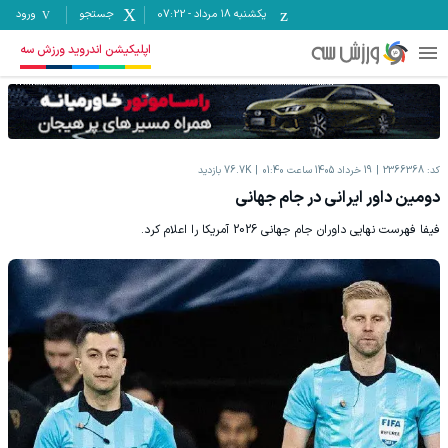
یکشنبه ۱۸ مرداد
-
07:22
جستجو
ورود
اپلیکیشن اندروید ورزش سه
کد:
2366368
19 خرداد 1405 ساعت 01:40
76.7K
بازدید
دومین داور ایرانی در جام جهانی
فیفا فهرست نهایی داوران جام جهانی 2026 آمریکا را اعلام کرد.