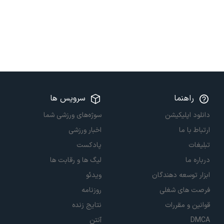
راهنما
سرویس ها
دانلود اپلیکیشن
سوژه‌های ورزشی شما
ارتباط با ما
اخبار ورزشی
تبلیغات
پادکست
درباره ما
لیگ ها و رقابت ها
ابزار توسعه دهندگان
ویدئو
فرصت های شغلی
روزنامه
قوانین و مقررات
نتایج زنده
DMCA
آنتن