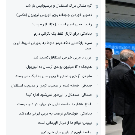
گره مشکل بزرگ استقلال و پرسپولیس باز شد
تصویر قهرمان جاودانه روی اتوبوس لیورپول (عکس)
رقیب اصلی امین اسماعیل‌نژاد از راه رسید
بادامکی: برای تارتار فقط یک نگرانی دارم
سپاه: بازگشایی تنگه هرمز منوط به پذیرش شروط ایران
است
قرارداد مربی خارجی استقلال تمدید شد
هایجک 130 میلیون پوندی آرسنال به لیورپول!
ماجدی: آزادی و تختی تا پایان سال به لیگ نمی رسند
صادقی: خسته شدم از صحبت کردن از مدیریت استقلال
صادقی: استقلال را این‌طور نمی‌شود اداره کرد!
فلاح: فشار به جامعه داوری در ایران، در دنیا نیست
بادامکی: خوشحالم فرصت به مربی ایرانی داده شد
پیوس: توقع ما از تارتار قهرمانی است
جلسه فوری در بایرن برای هری کین