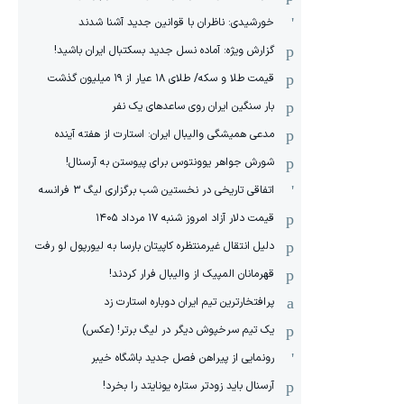
خورشیدی: ناظران با قوانین جدید آشنا شدند
گزارش ویژه‌: آماده نسل جدید بسکتبال ایران باشید!
قیمت طلا و سکه/ طلای ۱۸ عیار از ۱۹ میلیون گذشت
بار سنگین ایران روی ساعدهای یک نفر
مدعی همیشگی والیبال ایران: استارت از هفته آینده
شورش جواهر یوونتوس برای پیوستن به آرسنال!
اتفاقی تاریخی در نخستین شب برگزاری لیگ ۳ فرانسه
قیمت دلار آزاد امروز شنبه ۱۷ مرداد ۱۴۰۵
دلیل انتقال غیرمنتظره کاپیتان بارسا به لیورپول لو رفت
قهرمانان المپیک از والیبال فرار کردند!
پرافتخارترین تیم ایران دوباره استارت زد
یک تیم سرخپوش دیگر در لیگ برتر! (عکس)
رونمایی از پیراهن فصل جدید باشگاه خیبر
آرسنال باید زودتر ستاره یونایتد را بخرد!