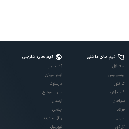
تیم های داخلی
تیم های خارجی
استقلال
آث میلان
پرسپولیس
اینتر میلان
تراکتور
بارسلونا
ذوب آهن
بایرن مونیخ
سپاهان
آرسنال
فولاد
چلسی
ملوان
رئال مادرید
گل‌گهر
لیورپول