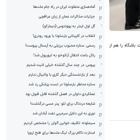
آماده‌سازی متفاوت ایران در راه جام ملت‌ها
جزئیات مذاکرات عمان از زبان عراقچی
گل اول اینتر به یوونتوس (دیمارکو)
انقلاب در کاپیتانی بارسلونا با ورود رودری!
 باشگاه را هم از
رسمی: ستاره محبوب برزیلی به آرسنال پیوست!
رئال باعث انتقال آرائوخو به لیورپول شد!
پیوس: در چند سال گذشته خیلی اذیت شدیم
بعد از بازنشستگی دیگر کاری با والیبال ندارم
ستاره مدنظر بارسلونا در تست پزشکی رد شد
عملکردی داوان در فصل گذشته قابل قبول بود
شایعه دردناک برای لئو: پدر مسی درگذشت!
نوری به این دلایل سرمربی نفت آبادان شد
سیمئونه: تکلیف خولین آلوارز را مشخص کردیم
استارت ناکام بزرگ لیگ ملت‌ها برای فتح اروپا