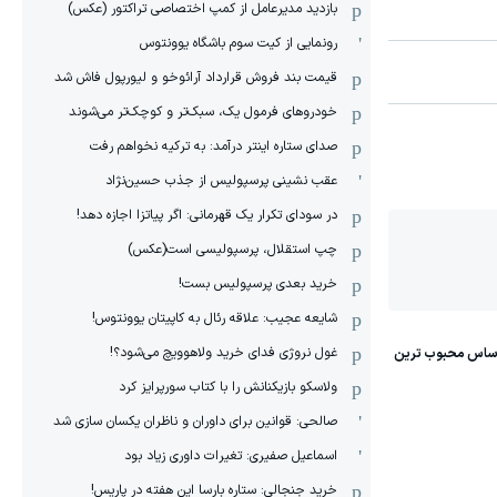
بازدید مدیرعامل از کمپ اختصاصی تراکتور (عکس)
رونمایی از کیت سوم باشگاه یوونتوس
قیمت بند فروش قرارداد آرائوخو و لیورپول فاش شد
خودروهای فرمول یک، سبک‌تر و کوچک‌تر می‌شوند
صدای ستاره اینتر درآمد: به ترکیه نخواهم رفت
عقب نشینی پرسپولیس از جذب حسین‌نژاد
در سودای تکرار یک قهرمانی: اگر پیاتزا اجازه دهد!
چپ استقلال، پرسپولیسی است(عکس)
خرید بعدی پرسپولیس بست!
شایعه عجیب: علاقه رئال به کاپیتان یوونتوس!
غول نروژی فدای خرید ولاهوویچ می‌شود؟!
ولاسکو بازیکنانش را با کتاب سورپرایز کرد
صالحی: قوانین برای داوران و ناظران یکسان سازی شد
اسماعیل صفیری: تغیرات داوری زیاد بود
خرید جنجالی: ستاره بارسا این هفته در پاریس!