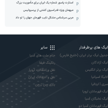
استارت پاسور شماره یک ایران برای مأموریت بزرگ
میهمان ویژه فدراسیون کشتی از پرسپولیس
مربی سرشناس مشکل نایب قهرمان جهان را لو داد
لیگ های پرطرفدار
سایر
جدول لیگ برتر ایران (خلیج فارس)
جام ملت های آسیا
لیگ آزادگان
رنکینگ فیفا
لیگ برتر انگلیس
نقل و انتقالات اروپا
لالیگا اسپانیا
نقل و انتقالات ایران
سری آ ایتالیا
پاری سن ژرمن
لیگ قهرمانان اروپا
لیگ نخبگان آسیا
لیگ قهرمانان آسیا دو