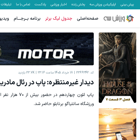
پیش بینی
اپلیکیشن ورزش سه
پخش زنده
اخبار ورزشی
پادکست
تماس با ما
تبلیغات
صفحه‌اصلی
جدول لیگ برتر
برنامه بــرجـــام
ویدیو
کد:
2366342
18 خرداد 1405 ساعت 23:16
23.7K
بازدید
دیدار غیرمنتظره: پاپ در رئال مادر
پاپ لئون چهاردهم د
ورزشگاه سانتیاگو برنابئو حاضر شد.