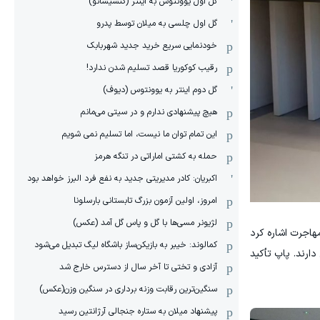
گل اول یوونتوس به اینتر (کنسیسائو)
گل اول چلسی به میلان توسط پدرو
خودنمایی سریع خرید جدید شهربابک
رقیب کوکوریا قصد تسلیم شدن ندارد!
گل دوم اینتر به یوونتوس (دیوف)
هیچ پیشنهادی ندارم و در سیتی می‌مانم
این تمام توان ما نیست، اما تسلیم نمی شویم
حمله به کشتی اماراتی در تنگه هرمز
اکبریان: کادر مدیریتی جدید به نفع فرد البرز خواهد بود
امروز، اولین آزمون بزرگ تابستانی بارسلونا
لژیونر مسی‌ها با گل و پاس گل آمد (عکس)
هاجرت اشاره کرد
کمالوند: خیبر به بازیکن‌ساز باشگاه لیگ تبدیل می‌شود
ارند. پاپ تأکید
آزادی و تختی تا آخر سال از دسترس خارج شد
سنگین‌ترین رقابت وزنه برداری در سنگین وزن(عکس)
پیشنهاد میلان به ستاره جنجالی آرژانتین رسید