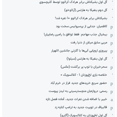
گل اول بشیکتاش برابر هرادک کرالوو توسط کلیچسوی
گل دوم بنفیکا به هارتس (آرائوخو)
بشیکتاش برابر هرادک کرالوو 10 نفره شد!
کاظمیان: جدایی از پرسپولیس سخت بود
بیخیال جذب مهاجم: فقط توافق با رامین رضاییان!
مربی سابق میلان از دنیا رفت
پیروزی اروپایی آبی‌ها با گلزنی جانشین اللهیار
گل اول بنفیکا به هارتس (سیلوا)
سحرخیزان با توپ پر برگشت (عکس)
خلاصه بازی لخ‌پوزنان 1 - کلاکسویک 0
حضور سریع خریدهای جدید فراز در خرم آباد
رسمی: دروازه‌بان منچسترسیتی به لیدز پیوست
خیبر با اضافه شدن نفرات جدید، آماده فصل تازه
قالیباف در توییت جدید به ترامپ کنایه زد
گل اول لخ‌پوزنان به کلاکسویک (آگنرو)