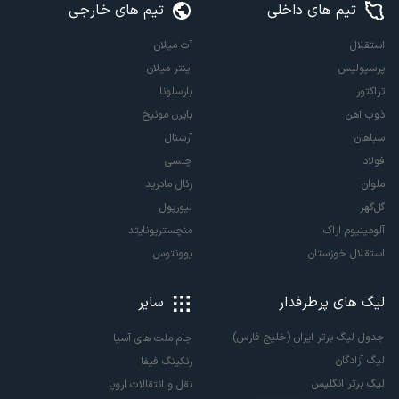
تیم های داخلی
تیم های خارجی
استقلال
آث میلان
پرسپولیس
اینتر میلان
تراکتور
بارسلونا
ذوب آهن
بایرن مونیخ
سپاهان
آرسنال
فولاد
چلسی
ملوان
رئال مادرید
گل‌گهر
لیورپول
آلومینیوم اراک
منچستریونایتد
استقلال خوزستان
یوونتوس
لیگ های پرطرفدار
سایر
جدول لیگ برتر ایران (خلیج فارس)
جام ملت های آسیا
لیگ آزادگان
رنکینگ فیفا
لیگ برتر انگلیس
نقل و انتقالات اروپا