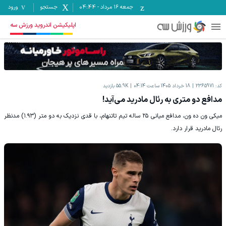
جمعه ۱۶ مرداد
-
04:44
جستجو
ورود
اپلیکیشن اندروید ورزش سه
کد:
2365971
18 خرداد 1405 ساعت 04:14
55.9K
بازدید
مدافع دو متری به رئال مادرید می‌آید!
میکی ون ده ون، مدافع میانی ۲۵ ساله تیم تاتنهام، با قدی نزدیک به دو متر (۱.۹۳) مدنظر
رئال مادرید قرار دارد.