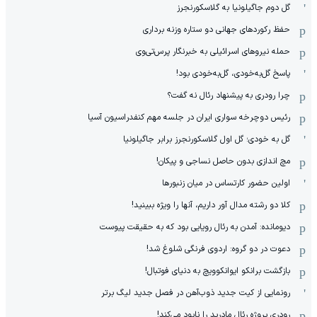
گل دوم جاگیلونیا به گلاسکورنجرز
حفظ رکوردهای جهانی دو ستاره وزنه برداری
حمله نیروهای اسرائیلی به خبرنگار پرس‌تی‌وی
پاسخ گل‌به‌خودی، گل‌به‌خودی بود!
چرا رودری به پیشنهاد رئال نه گفت؟
رئیس دوچرخه سواری ایران در جلسه مهم کنفدراسیون آسیا
گل به خودی؛ گل اول گلاسکورنجرز برابر جاگیلونیا
مچ اندازی بدون حاصل نساجی و پیکان!
اولین حضور کارتساس در میان زنبورها
کلا دو‌ رشته مدال آور داریم، آنها را ویژه ببینید!
دیومانده: آمدن به رئال رویایی بود که به حقیقت پیوست
دعوت در دو گروه: اردوی فرنگی شلوغ شد!
بازگشت برانکو ایوانکوویچ به دنیای فوتبال!
رونمایی از کیت جدید ذوب‌آهن در فصل جدید لیگ برتر
رودری پروژه رئال مادرید را نابود می‌کند!