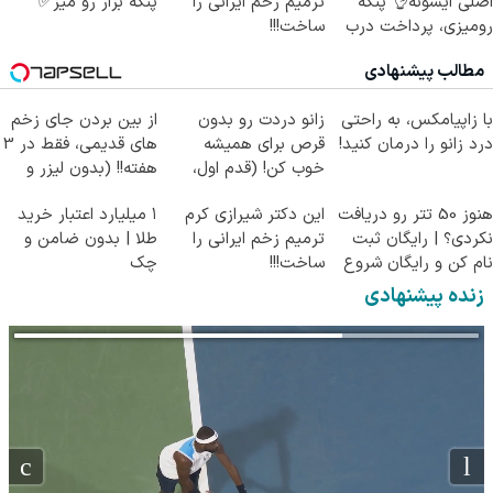
اصلی ایشونه👌 پنکه
ترمیم زخم ایرانی را
پنکه بزار رو میز✅
رومیزی، پرداخت درب
ساخت!!!
منزل + تخفیف🔥
مطالب پیشنهادی
با زاپیامکس، به راحتی
زانو دردت رو بدون
از بین بردن جای زخم
درد زانو را درمان کنید!
قرص برای همیشه
های قدیمی، فقط در 3
خوب کن! (قدم اول،
هفته!! (بدون لیزر و
پرسش‌نامه)
جراحی)
هنوز 50 تتر رو دریافت
این دکتر شیرازی کرم
۱ میلیارد اعتبار خرید
نکردی؟ | رایگان ثبت
ترمیم زخم ایرانی را
طلا | بدون ضامن و
نام کن و رایگان شروع
ساخت!!!
چک
کن!
زنده پیشنهادی