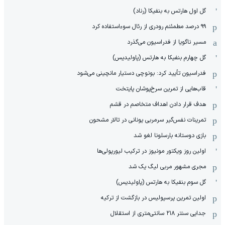
گل اول هارتس به بنفیکا (رناد)
۹۹ درصد مطمئنم رودری از رئال سوءاستفاده کرد
مسیر ناگویا از فدراسیون می‌گذرد
گل چهارم بنفیکا به هارتس (پاولیدیس)
فدراسیون تأیید کرد: بونوچی دستیار مانچینی می‌شود
قاب‌هایی از تمرین سرخ‌پوشان پایتخت
هدف قرار دادن اهداف متخاصم در قشم
‏تمرینات نفس‌گیر سرمربی یونانی در تالار مشحون
بازی دوستانه بارسلونا لغو شد
اولین روز ویکتور مونیوز در ترکیب لیورپولی‌ها
مجری مشهور مربی لیگ یک شد
گل سوم بنفیکا به هارتس (پاولیدیس)
اولین تمرین پرسپولیس در بازگشت از ترکیه
جدایی سنتر ۲۱۸ سانتی‌متری از استقلال