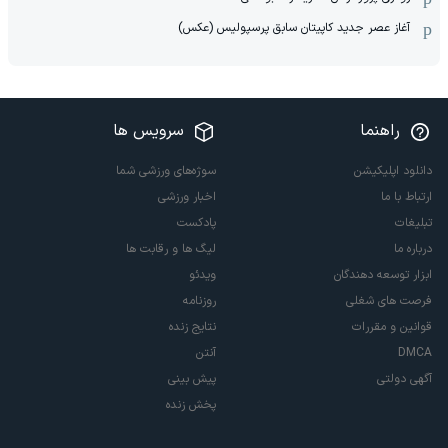
آغاز عصر جدید کاپیتان سابق پرسپولیس (عکس)
راهنما
سرویس ها
دانلود اپلیکیشن
سوژه‌های ورزشی شما
ارتباط با ما
اخبار ورزشی
تبلیغات
پادکست
درباره ما
لیگ ها و رقابت ها
ابزار توسعه دهندگان
ویدئو
فرصت های شغلی
روزنامه
قوانین و مقررات
نتایج زنده
DMCA
آنتن
آگهی دولتی
پیش بینی
پخش زنده