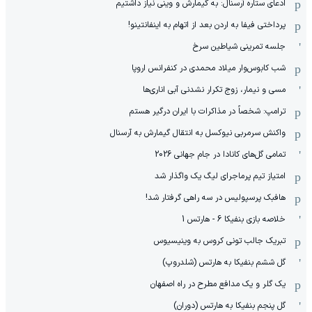
ادعای ستاره آرسنال: به گیمارش و وینی نیاز داشتیم
پرداختی فیفا به اردن بعد از اتهام به اینفانتینو!
جلسه تمرینی شیاطین سرخ
شب کابوس‌وار میلاد محمدی در کنفرانس اروپا
مسی و نیمار، زوج تکرار نشدنی آبی اناری‌ها
ترامپ: شخصاً در مذاکرات با ایران درگیر هستم
واکنش سرمربی نیوکسل به انتقال گیمارش به آرسنال
تمامی گل‌های کانادا در جام جهانی 2026
امتیاز تیم پرماجرای لیگ یک واگذار شد
هافبک پرسپولیس در سه راهی گرفتار شد!
خلاصه بازی بنفیکا 6 - هارتس 1
تبریک جالب تونی کروس به وینیسیوس
گل ششم بنفیکا به هارتس (شلدروپ)
یک گلر و یک مدافع مطرح در راه اصفهان
گل پنجم بنفیکا به هارتس (دوران)