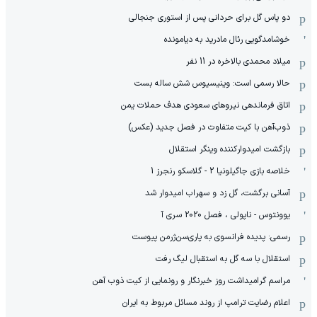
دو پاس گل برای حردانی پس از استوری جنجالی
خوشامدگویی رئال مادرید به دیامونده
میلاد محمدی بالاخره در 11 نفر
حالا رسمی است: وینیسیوس شش ساله بست
اتاق فرماندهی نیروهای سعودی هدف حملات یمن
ذوب‌آهن با کیت متفاوت در فصل جدید (عکس)
بازگشت امیدوارکننده وینگر استقلال
خلاصه بازی جاگیلونیا 2 - گلاسکو رنجرز 1
آسانی برگشت، گل زد و سهراب امیدوار شد
یوونتوس - ناپولی ، فصل 2020 سری آ
رسمی: پدیده فرانسوی به پاری‌سن‌ژرمن پیوست
استقلال با سه گل به استقبال لیگ رفت
مراسم گرامیداشت روز خبرنگار و رونمایی از کیت ذوب آهن
اعلام رضایت ترامپ از روند مسائل مربوط به ایران