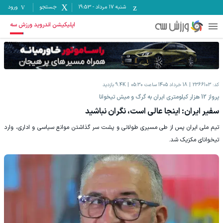
شنبه ۱۷ مرداد
-
19:53
جستجو
ورود
اپلیکیشن اندروید ورزش سه
کد:
2366103
18 خرداد 1405 ساعت 05:30
9.4K
بازدید
پرواز 12 هزار کیلومتری ایران به گرگ و میش تیخوانا
سفیر ایران: اینجا عالی است، نگران نباشید
تیم ملی ایران پس از طی مسیری طولانی و پشت سر گذاشتن موانع سیاسی و اداری، وارد
تیخوانای مکزیک شد.