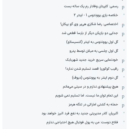
رسمی: کاپیتان وفادار رم یک ساله بست
خلاصه بازی یوونتوس 1 - اینتر 2
اختصاصی: رضا شکاری هی‌یر وی‌ گو پیکان!
جدایی دو بازیکن دیگر از بارسا قطعی شد
گل اول یوونتوس به اینتر (کنسیسائو)
گل اول چلسی به میلان توسط پدرو
خودنمایی سریع خرید جدید شهربابک
رقیب کوکوریا قصد تسلیم شدن ندارد!
گل دوم اینتر به یوونتوس (دیوف)
هیچ پیشنهادی ندارم و در سیتی می‌مانم
این تمام توان ما نیست، اما تسلیم نمی شویم
حمله به کشتی اماراتی در تنگه هرمز
اکبریان: کادر مدیریتی جدید به نفع فرد البرز خواهد بود
فلاح دوست: من به پول فوتبال هیچ احتیاجی ندارم