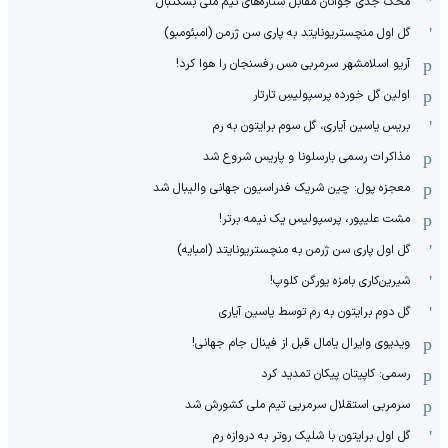
محک جدی ‌جوانان مقابل ستاره‌های تیم ملی بسکتبال
گل اول منچستریونایتد به پاری سن ژرمن (امبئومبو)
آریو اسلامشهر سرمربی مس رفسنجان را هوا کرد!
اولین گل خورده پرسپولیسِ تارتار
بریس یاسین آیاری، گل سوم برایتون به رم
مذاکرات رسمی بارسلونا و پاریس شروع شد
معجزه پول: چین شریک فدراسیون جهانی والیبال شد
مشت علیپور، پرسپولیس یک نیمه برتر!
گل اول پاری سن ژرمن به منچستریونایتد (امبایه)
شیرین‌کاری بامزه یورگن کلوپ!
گل دوم برایتون به رم توسط یاسین آیاری
ویدیوی وایرال یامال قبل از فینال جام جهانی!
رسمی: کاپیتان پیکان تمدید کرد
سرمربی استقلال سرمربی تیم ملی کشورش شد
گل اول برایتون با شلیک روتر به دروازه رم