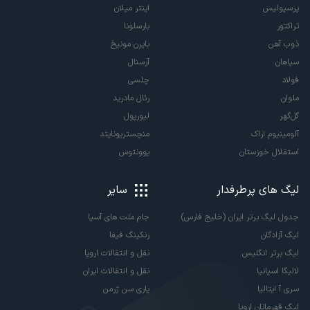
پرسپولیس
اینتر میلان
تراکتور
بارسلونا
ذوب آهن
بایرن مونیخ
سپاهان
آرسنال
فولاد
چلسی
ملوان
رئال مادرید
گل‌گهر
لیورپول
آلومینیوم اراک
منچستریونایتد
استقلال خوزستان
یوونتوس
لیگ های پرطرفدار
سایر
جدول لیگ برتر ایران (خلیج فارس)
جام ملت های آسیا
لیگ آزادگان
رنکینگ فیفا
لیگ برتر انگلیس
نقل و انتقالات اروپا
لالیگا اسپانیا
نقل و انتقالات ایران
سری آ ایتالیا
پاری سن ژرمن
لیگ قهرمانان اروپا