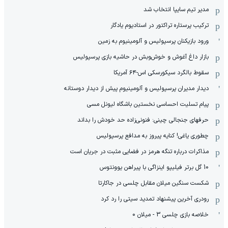
مدیر تیم سایپا انتخاب شد
ترکیب پرستاره تراکتور در استادیوم یادگار
ورود بازیکنان پرسپولیس و آلومینیوم به زمین
بازار داغ آغوش و خوش‌و‌بش در حاشیه بازی پرسپولیس
سقوط بالگرد سیکورسکی اس-۶۴ آمریکا
دیدار مدیران پرسپولیس و آلومینیوم پیش از دیدار دوستانه
پیام تسلیت احساسی نخستین باشگاه لیونل مسی
حرفهای جنجالی چینی: فنونی‌زاده حد خودش را بداند
چطوری یاغی! کنایه پیروز به مدافع پرسپولیس
مذاکرات درباره تنگه هرمز در فضایی مثبت در جریان است
10 گل برتر فیلیپو اینزاگی با پیراهن یوونتوس
شکست سنگین میلان مقابل چلسی در جاکارتا
رودری آخرین پیشنهاد تمدید سیتی را رد کرد
خلاصه بازی چلسی 3 - میلان 0