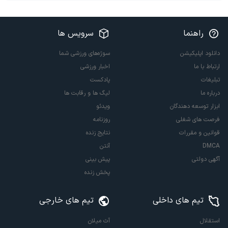
راهنما
سرویس ها
دانلود اپلیکیشن
سوژه‌های ورزشی شما
ارتباط با ما
اخبار ورزشی
تبلیغات
پادکست
درباره ما
لیگ ها و رقابت ها
ابزار توسعه دهندگان
ویدئو
فرصت های شغلی
روزنامه
قوانین و مقررات
نتایج زنده
DMCA
آنتن
آگهی دولتی
پیش بینی
پخش زنده
تیم های داخلی
تیم های خارجی
استقلال
آث میلان