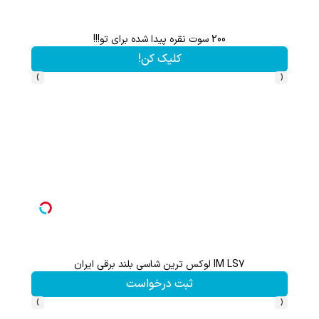
200 سوت نقره پیدا شده برای تو!!!
کلیک کن!
›
‹
IM LS7 لوکس ترین شاسی بلند برقی ایران
گردونه شانس بدون 
ثبت درخواست
›
‹