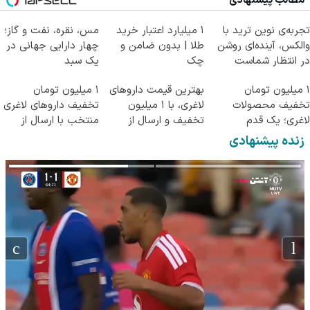
مطالب پیشنهادی
تجربه‌ی نوین ترید با
۱ میلیارد اعتبار خرید
مس، نقره، نفت و گاز؛
والکس، آینده‌ای روشن
طلا | بدون ضامن و
چهار دارایی جهانی در
در انتظار شماست
چک
یک سبد
۱ میلیون تومان
بهترین قیمت داروهای
۱ میلیون تومان
تخفیف محصولات
لاغری، با ۱ میلیون
تخفیف داروهای لاغری
لاغری؛ یک قدم
تخفیف و ارسال از
منتخب با ارسال از
نزدیک‌تر به شروع
داروخانه‌
داروخانه نزدیکت
زنده پیشنهادی
کاهش وزن