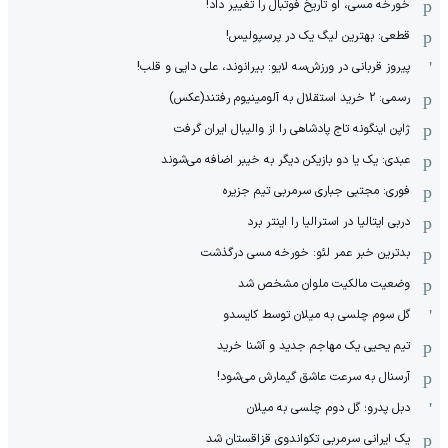
خورخه مسی، او تاریخ فوتبال را تغییر داد!
قطعی: بهترین لیگ یک در پرسپولیس!
پیروز قربانی در ورزش‌سه لایو: بیرانوند، علی دایی و قلب!
رسمی: 2 خرید استقلال به آلومینیوم رفتند(عکس)
ژاپن اینگونه تاج پادشاهی را از والیبال ایران گرفت
عبدی: یک یا دو بازیکن دیگر به خیبر اضافه می‌شوند
فوری: مجتبی جباری سرمربی تیم جزیره
دربی ایتالیا در استرالیا را اینتر برد
بدترین خبر عمر لئو: خورخه مسی درگذشت
وضعیت مالکیت ملوان مشخص شد
گل سوم چلسی به میلان توسط کایسدو
تیم یحیی یک مهاجم جدید و آشنا خرید
آرسنال به سرعت عاشق گیمارش می‌شود!
دبل پدرو؛ گل دوم چلسی به میلان
یک ایرانی سرمربی تکواندوی قزاقستان شد