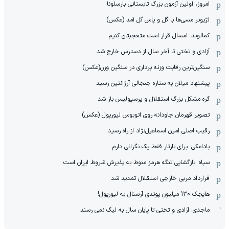
امروز، اولین آزمون بزرگ تابستانی بارسلونا
لژیونر مسی‌ها با گل و پاس گل آمد (عکس)
کمالوند: امسال قرار است متعجبتان کنیم
آزادی و تختی تا آخر سال از دسترس خارج شد
سنگین‌ترین رقابت وزنه برداری در سنگین وزن(عکس)
پیشنهاد میلان به ستاره جنجالی آرژانتین رسید
گره مشکل بزرگ استقلال و پرسپولیس باز شد
تصویر قهرمان جاودانه روی اتوبوس لیورپول (عکس)
رقیب اصلی امین اسماعیل‌نژاد از راه رسید
بادامکی: برای تارتار فقط یک نگرانی دارم
سپاه: بازگشایی تنگه هرمز منوط به پذیرش شروط ایران است
قرارداد مربی خارجی استقلال تمدید شد
هایجک 130 میلیون پوندی آرسنال به لیورپول!
ماجدی: آزادی و تختی تا پایان سال به لیگ نمی رسند