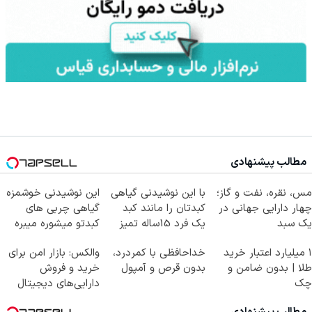
مطالب پیشنهادی
مس، نقره، نفت و گاز؛
با این نوشیدنی گیاهی
این نوشیدنی خوشمزه
چهار دارایی جهانی در
کبدتان را مانند کبد
گیاهی چربی های
یک سبد
یک فرد 15ساله تمیز
کبدتو میشوره میبره
کنید
۱ میلیارد اعتبار خرید
خداحافظی با کمردرد،
والکس: بازار امن برای
طلا | بدون ضامن و
بدون قرص و آمپول
خرید و فروش
چک
دارایی‌های دیجیتال