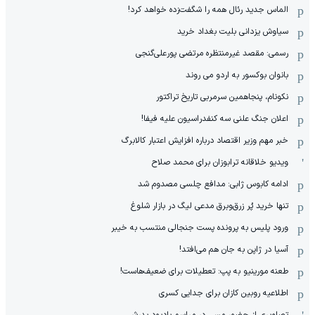
الماس جدید رئال همه را شگفت‌زده خواهد کرد!
سیاوش یزدانی بلیت بغداد خرید
رسمی: مقصد غیرمنتظره مرتضی پورعلی‌گنجی
بانوان بوکسور به اردو می روند
نکونام، پنجاهمین سرمربی تاریخ تراکتور
اعلان جنگ علنی سه کنفدراسیون علیه فیفا!
خبر مهم وزیر اقتصاد درباره افزایش اعتبار کالابرگ
ویدیو خلاقانه ترابوزان برای محمد صلاح
ادامه کابوس ژابی: مدافع چلسی مصدوم شد
تنها خرید پُر زرق‌وبرق مدعی لیگ در بازار شلوغ
ورود پلیس به پرونده پست جنجالی منتسب به خیبر
آسیا در ژاپن به جان هم می‌افتد!
طعنه مورینیو به پپ: تعطیلات برای ضعیف‌هاست!
اطلاعیه روبین کازان برای جدایی کسری