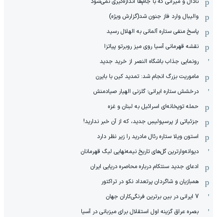
نادال و میراثی که با جام‌ها اندازه‌گیری نمی‌شود
والیبال وارد فاز جنون شد(گزارش ویژه)
پاسخ منفی ستاره آلمانی به الهلال رسید
نقشه قهرمانی آسیا روی میز روبرتو پیاتزا
رونمایی جذاب باشگاه النصر از خرید جدید
ماموریت بزرگ انجام شد: تمدید کین با بایرن
درخشش ستاره ایرانی؛ گلزنی الهیار صیادمنش
حمله توپخانه‌ای اسرائیل به لبنان و غزه
جزئیاتی از پرسپولیسِ جدید، که از آن ‌خبر ندارید!
استون ویلا ستاره رئال مادرید را زیر نظر دارد
دیوانه‌وارترین گل‌های تاریخ نیمه‌نهایی لیگ قهرمانان
ادعای جدید سنتکام درباره محاصره دریایی ایران
همبازیان و شاگردان پرتعداد نکو در تراکتور
7 ایرانی در بین برترین فرنگی‌کاران جهان
بصره عراق گزینه اول استقلال برای میزبانی در آسیا