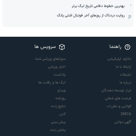
بهترین خطوط دفاعی تاریخ لیگ برتر
روایت دردناک از روزهای آخر فوتبال اشلی یانگ
راهنما
سرویس ها
دانلود اپلیکیشن
سوژه‌های ورزشی شما
ارتباط با ما
اخبار ورزشی
تبلیغات
پادکست
درباره ما
لیگ ها و رقابت ها
ابزار توسعه دهندگان
ویدئو
فرصت های شغلی
روزنامه
قوانین و مقررات
نتایج زنده
DMCA
آنتن
آگهی دولتی
پیش بینی
پخش زنده