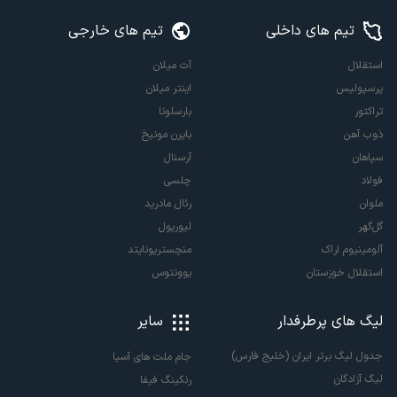
تیم های داخلی
تیم های خارجی
استقلال
آث میلان
پرسپولیس
اینتر میلان
تراکتور
بارسلونا
ذوب آهن
بایرن مونیخ
سپاهان
آرسنال
فولاد
چلسی
ملوان
رئال مادرید
گل‌گهر
لیورپول
آلومینیوم اراک
منچستریونایتد
استقلال خوزستان
یوونتوس
لیگ های پرطرفدار
سایر
جدول لیگ برتر ایران (خلیج فارس)
جام ملت های آسیا
لیگ آزادگان
رنکینگ فیفا