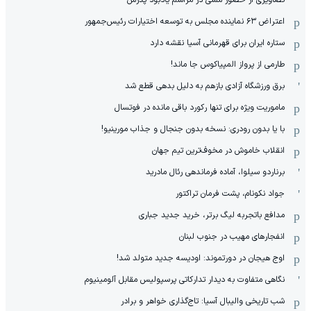
تصاویری از حضور مسی در مراسم یادبود پدرش
اعتراض ۶۳ نماینده مجلس به توسعه اختیارات رئیس‌جمهور
ستاره ایران برای قهرمانی آسیا نقشه دارد
طارمی از پرواز المپیاکوس جا ماند!
برق ورزشگاه آزادی بازهم به دلیل بدهی قطع شد
ماموریت ویژه برای تنها رکورد باقی مانده در فوتسال
با یا بدون رودری: نسخه بدون جنجال و جذاب مورینیو!
انقلاب خاموش در مخوف‌‌ترین تیم جهان
برناردو سیلوا، آماده فرماندهی رئال مادرید
جواد نکونام، پشت فرمان تراکتور
مدافع باتجربه لیگ برتر، خرید جدید جباری
انفجارهای مهیب در جنوب لبنان
اوج هیجان در دورتموند: اودیسه جدید متولد شد!
نگاهی متفاوت به دیدار تدارکاتی پرسپولیس مقابل آلومینیوم
شب تاریخی والیبال آسیا: تاج‌گذاری خواهر و برادر