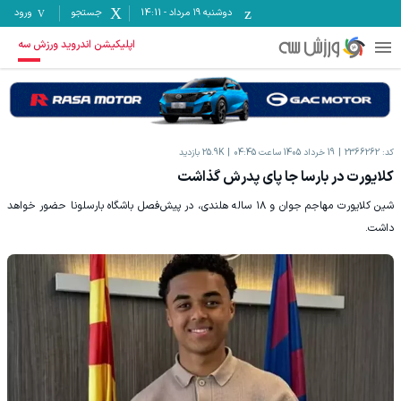
دوشنبه ۱۹ مرداد
-
14:11
جستجو
ورود
اپلیکیشن اندروید ورزش سه
کد:
2366262
19 خرداد 1405 ساعت 04:45
25.9K
بازدید
کلایورت در بارسا جا پای پدرش گذاشت
شین کلایورت مهاجم جوان و ۱۸ ساله هلندی، در پیش‌فصل باشگاه بارسلونا حضور خواهد
داشت.