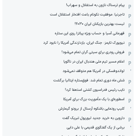
پیام ترسناک نازون به استقلال و سهراب!
تاجرنیا: موفقیت نکونام باعث افتخار استقلال است
لیست بهترین بازیکنان ایران 2030!
قهرمانی آسیا و حساب ویژه پیاتزا روی این ستاره
نیویورک تایمز: جنگ ایران، بازدارندگی آمریکا را نابود کرد
فروش رودری برای سیتی گران تمام می‌شود!
اعلام مسیر تیم ملی هندبال ایران در ناگویا
لواندوفسکی در آمریکا هم متوقف نمی‌شود
شش ماه دوری تمام شد: فوق‌ستاره ایتالیا برگشت
نایب رئیس فدراسیون کشتی استعفا کرد!
اسطوره‌ای با یک مأموریت بزرگ برای آمریکا
کلیپ رونمایی باشکوه آرسنال از برونو گیمارش
داروین به خرید جدید لیورپول تبریک گفت
برشی از یک گفتگوی قدیمی با علی دایی