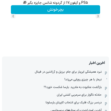
PS5 و آیفون17 از گردونه شانس جایزه بگیر 🎁
از آیفون 17 تا پلی استیشن 5 جایزه ببر 🎮😍📱 | بازی کن ، گردونه
بچرخونش
›
‹
آخرین اخبار
نبرد همیشگی این‌بار برای جام: برزیل و آرژانتین در فینال
نیمار با هر چیزی روپایی می‌زند!
بازگشت عنکبوت به مادرید: بارسا شکست خورد؟!
حادثه ناگوار برای سرمربی کشتی ایران
دردسر بزرگ فلیک برای انتخاب کاپیتان بارسلونا
آخرین استراحت برای ستاره‌های پرسپولیس