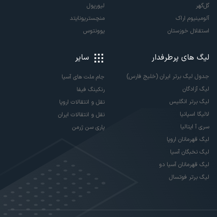
گل‌گهر
لیورپول
آلومینیوم اراک
منچستریونایتد
استقلال خوزستان
یوونتوس
لیگ های پرطرفدار
سایر
جدول لیگ برتر ایران (خلیج فارس)
جام ملت های آسیا
لیگ آزادگان
رنکینگ فیفا
لیگ برتر انگلیس
نقل و انتقالات اروپا
لالیگا اسپانیا
نقل و انتقالات ایران
سری آ ایتالیا
پاری سن ژرمن
لیگ قهرمانان اروپا
لیگ نخبگان آسیا
لیگ قهرمانان آسیا دو
لیگ برتر فوتسال