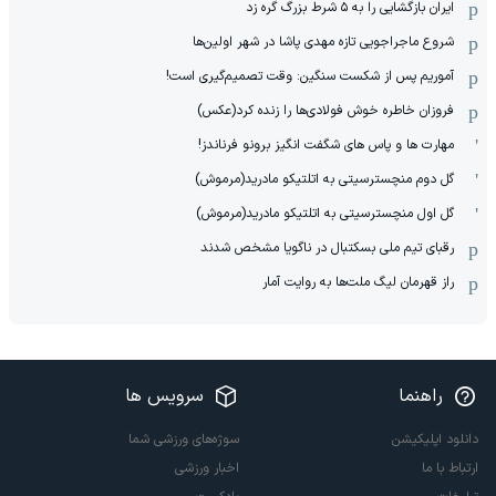
ایران بازگشایی را به ۵ شرط بزرگ گره زد
شروع ماجراجویی تازه مهدی پاشا در شهر اولین‌ها
آموریم پس از شکست سنگین: وقت تصمیم‌گیری است!
فروزان خاطره خوش فولادی‌ها را زنده کرد(عکس)
مهارت ها و پاس های شگفت انگیز برونو فرناندز!
گل دوم منچسترسیتی به اتلتیکو مادرید(مرموش)
گل اول منچسترسیتی به اتلتیکو مادرید(مرموش)
رقبای تیم ملی بسکتبال در ناگویا مشخص‌ شدند
راز قهرمان لیگ ملت‌ها به روایت آمار
راهنما
سرویس ها
دانلود اپلیکیشن
سوژه‌های ورزشی شما
ارتباط با ما
اخبار ورزشی