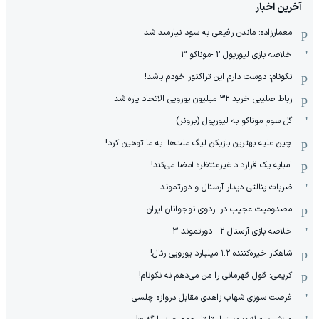
آخرین اخبار
معمارزاده: ماندن رفیعی به سود نیازمند شد
خلاصه بازی لیورپول 2 -موناکو 3
نکونام: دوست دارم این تراکتور خودم باشد!
رباط صلیبی خرید ۳۲ میلیون یورویی الاتحاد پاره شد
گل سوم موناکو به لیورپول (برونر)
چین علیه بهترین بازیکن لیگ ملت‌ها: به ما توهین کرد!
امباپه یک قرارداد غیرمنتظره امضا می‌کند!
ضربات پنالتی دیدار آرسنال و دورتموند
مصدومیت عجیب در اردوی نوجوانان ایران
خلاصه بازی آرسنال 2 - دورتموند 3
شاهکار خیره‌کننده ۱.۲ میلیارد یورویی رئال!
کریمی: قول قهرمانی را من می‌دهم نه نکونام!
فرصت سوزی شهاب زاهدی مقابل دروازه چلسی