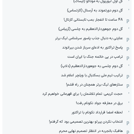
گل اول لیورپول به موناکو (ایساک)
گل دوم دورتموند به آرسنال (کارتساس)
48 ساعت تا انفجار بمب تابستانی کارتال!
گل دوم جوهوردارالتعظیم به چلسی (آریباس)
عنایتی به دنبال جذب پاسور سرشناس لیگ برتر
پاسخ تراکتور به ادعای سرباز شدن بیرانوند
ترامپ در پی خاتمه جنگ با ایران است
گل دوم چلسی به جوهوردارالتعظیم (دلاپ)
ترکیب تیم ملی بسکتبال با ویلچر اعلام شد
ستاره‌های لیگ برتر همچنان در راه قشم!
حجت کریمی: تمام تلاشمان را برای قهرمانی خواهیم کرد
برق در معارفه جواد نکونام رفت!
لحظه امضا قرارداد نکونام با تراکتور
انتخاب نکردن پیرلو بهترین تصمیمی بود که گرفتم!
هافبک باتجربه در انتظار تصمیم نهایی محرم