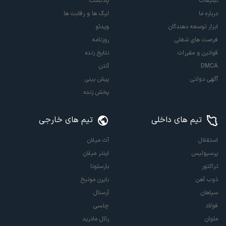
تبلیغات
پادکست
درباره ما
لیگ ها و رقابت ها
ابزار توسعه دهندگان
ویدئو
فرصت های شغلی
روزنامه
قوانین و مقررات
نتایج زنده
DMCA
آنتن
آگهی دولتی
پیش بینی
پخش زنده
تیم های داخلی
تیم های خارجی
استقلال
آث میلان
پرسپولیس
اینتر میلان
تراکتور
بارسلونا
ذوب آهن
بایرن مونیخ
سپاهان
آرسنال
فولاد
چلسی
ملوان
رئال مادرید