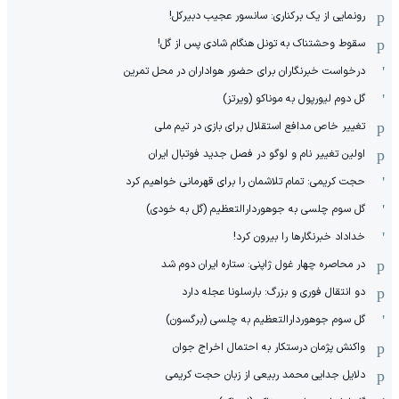
رونمایی از یک برکناری: سانسور عجیب دبیرکل!
سقوط وحشتناک به تونل هنگام شادی پس از گل!
درخواست خبرنگاران برای حضور هواداران در محل تمرین
گل دوم لیورپول به موناکو (ویرتز)
تغییر خاص مدافع استقلال برای بازی در تیم ملی
اولین تغییر نام و لوگو در فصل جدید فوتبال ایران
حجت کریمی: تمام تلاشمان را برای قهرمانی خواهیم کرد
گل سوم چلسی به جوهوردارالتعظیم (گل به خودی)
خداداد خبرنگارها را بیرون کرد!
در محاصره چهار غول ژاپنی: ستاره ایران دوم شد
دو انتقال فوری و بزرگ: بارسلونا عجله دارد
گل سوم جوهوردارالتعظیم به چلسی (برگسون)
واکنش پژمان درستکار به احتمال اخراج جوان
دلایل جدایی محمد ربیعی از زبان حجت کریمی