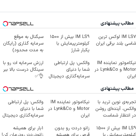
مطالب پیشنهادی
IM LS7 لوکس ترین
IM LS9 بیش از 1500
سیگنال به موقع
شاسی بلند برقی ایران
کیلومترپیمایش با
سرمایه گذاری (رایگان
یکبار شارژ
به مدت محدود)
نیکاموتور نماینده IM
والکس: پل ارتباطی
ارزش سرمایه ات رو با
Motor و Lynk&Co در
شما با دنیای
سینگال درست بالا ببر
ایران
سرمایه‌گذاری دیجیتال
👌✅
مطالب پیشنهادی
تجربه‌ی نوین ترید با
نیکاموتور نماینده IM
والکس: پل ارتباطی
والکس، آینده‌ای روشن
Motor و Lynk&Co در
شما با دنیای
در انتظار شماست
ایران
سرمایه‌گذاری دیجیتال
IM LS9 بیش از 1500
زانو دردت رو بدون
1بار برای همیشه
کیلومترپیمایش با
قرص برای همیشه
زانودردت رودرمان کن!