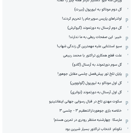
ورزش سه لایو: دستیار تارتار همه چیز را گفت!
گل دوم موناکو به لیورپول (بیرث)
اولتراهای پاریس سوپرجام را تحریم کردند!
گل دوم آرسنال به دورتموند (گیوکرش)
خیبر: این صفحات ربطی به ما ندارند!
سیو استثنایی علیه مهمترین گل زندگی شهاب!
علت قطع همکاری تراکتور با محمد ربیعی
گل سوم دورتموند به آرسنال (گادو)
پایان تلخ تور پیش‌فصل چلسی مقابل جوهور!
گل اول موناکو به لیورپول (گولووین)
گل اول آرسنال به دورتموند (نوانری)
سکوت مهدی تاج در قبال رسوایی جهانی اینفانتینیو
خلاصه بازی جوهوردارالتعظیم 3 - چلسی 3
مارسکا: چهارشنبه منتظر رودری در تمرین هستم!
نکونام: انتخاب تراکتور بسیار شیرین بود