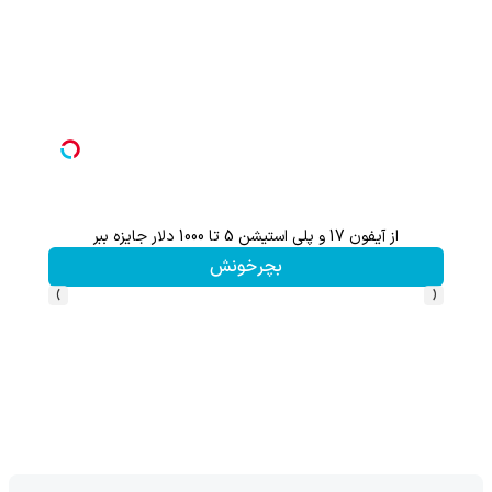
از آیفون 17 و پلی استیشن 5 تا 1000 دلار جایزه ببر
بچرخونش
›
‹