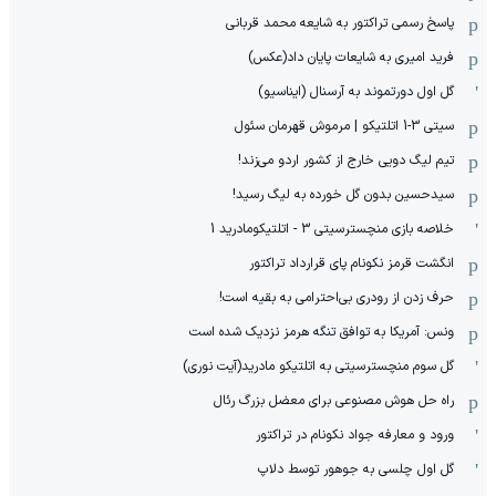
پاسخ رسمی تراکتور به شایعه محمد قربانی
فرید امیری به شایعات پایان داد(عکس)
گل اول دورتموند به آرسنال (ایناسیو)
سیتی 3-1 اتلتیکو | مرموش قهرمان سئول
تیم لیگ دویی خارج از کشور اردو می‌زند!
سیدحسین بدون گل خورده به لیگ رسید!
خلاصه بازی منچسترسیتی 3 - اتلتیکومادرید 1
انگشت قرمز نکونام پای قرارداد تراکتور
حرف زدن از رودری بی‌احترامی به بقیه است!
ونس: آمریکا به توافق تنگه هرمز نزدیک شده است
گل سوم منچسترسیتی به اتلتیکو مادرید(آیت نوری)
راه حل هوش مصنوعی برای معضل بزرگ رئال
ورود و معارفه جواد نکونام در تراکتور
گل اول چلسی به جوهور توسط دلاپ