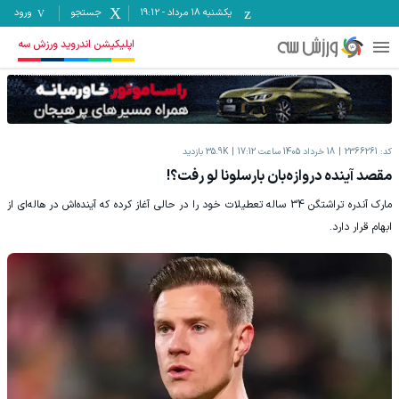
یکشنبه ۱۸ مرداد
-
19:12
جستجو
ورود
اپلیکیشن اندروید ورزش سه
کد:
2366261
18 خرداد 1405 ساعت 17:12
35.9K
بازدید
مقصد آینده دروازه‌بان بارسلونا لو رفت؟!
مارک آندره تراشتگن 34 ساله تعطیلات خود را در حالی آغاز کرده که آینده‌اش در هاله‌ای از
ابهام قرار دارد.