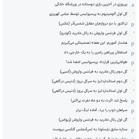
پیروزی در آخرین بازی دوستانه در ورزشگاه خانگی
گل اول آلومینیوم به پرسپولیس توسط عباس کهریزی
تراکتور با دو دروازه‌بان مقابل شمس‌آذر (عکس)
گل اول فرنتس واروش به رئال مادرید (کودرو)
هشدار آموریم: این هفته تصمیماتی می‌گیریم
استقلال پیراهن رامین را به یک خارجی داد
طولانی‌ترین قرارداد پرسپولیس امضا شد!
گل دوم رئال مادرید به فرنتس واروش (اسپی)
گل دوم استانداردلیژ به سرکل بروژ (دنیس درگاهی)
گل اول استانداردلیژ به سرکل بروژ (دنیس درگاهی)
پاسخ تند اکرت به دو ماه نفرت پراکنی!
سپاهان ذوب را برد، آماده لیگ برتر
گل اول رئال مادرید به فرنتس واروش (ریواس)
ستاره سابق بارسلونا به لس‌آنجلس گلکسی پیوست