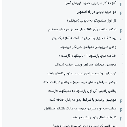
آغاز به کار سرمربی جدید قهرمان آسیا
دو خرید پایانی در راه اصفهان
گل اول سلتاویگو به ناپولی (جوتگلا)
نیکفر: منتظر رأی CAS برای مجوز حرفه‌ای هستیم
برد ۲ گله برزیلی‌ها ایران در آستانه آغاز لیگ برتر
وقتی ملی‌پوشان تکواندو خبرنگار می‌شوند
خلاصه بازی بارسلونا 1 - ناتینگهام فارست 0
محمدی: بازیکنان مد نظر ویسی جذب شده‌اند
کریمیان: بودجه سپاهان نسبت به تورم کاهش یافته
نیکفر: سپاهان حقش نبود مجوز حرفه‌ای دریافت نکند
پنالتی رافینیا؛ گل اول بارسلونا به ناتینگهام فارست
مورینیو: برناردو با شرایط بدی به رئال اضافه شده
مهلت سه روزه سازمان بورس به مالک باشگاه استقلال
تاریخ احتمالی دربی مشخص شد
برنز المپیک مبینا نعمت‌زاده امروز دوساله شد!