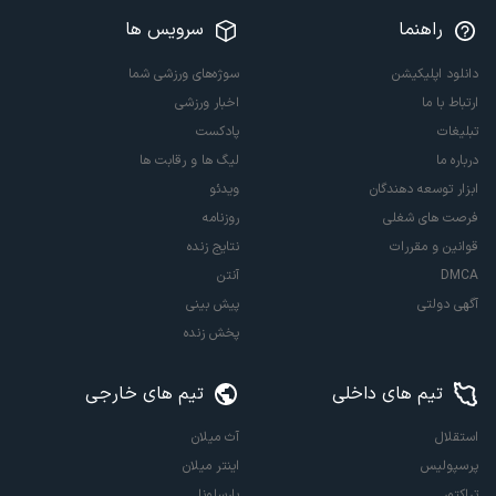
راهنما
سرویس ها
دانلود اپلیکیشن
سوژه‌های ورزشی شما
ارتباط با ما
اخبار ورزشی
تبلیغات
پادکست
درباره ما
لیگ ها و رقابت ها
ابزار توسعه دهندگان
ویدئو
فرصت های شغلی
روزنامه
قوانین و مقررات
نتایج زنده
DMCA
آنتن
آگهی دولتی
پیش بینی
پخش زنده
تیم های داخلی
تیم های خارجی
استقلال
آث میلان
پرسپولیس
اینتر میلان
تراکتور
بارسلونا