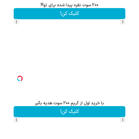
200 سوت نقره پیدا شده برای تو!!!
کلیک کن!
›
‹
با خرید اول از گریم 200 سوت هدیه بگیر
از آیفون 17 تا پلی استیشن 5 جایزه ببر 🎮😍📱 | بازی کن ، گردونه
کلیک کن!
›
‹