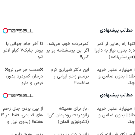
مطالب پیشنهادی
تنها راه رهایی از کمر
کمردردت خوب می‌شه،
تا آخر جام جهانی با
درد بدون نیاز به دارو!
اگر این پرسشنامه رو پر
پودر جلبک7 کیلو لاغر
(◂پرسش‌نامه)
کنی!!
شو
۱ میلیارد اعتبار خرید
این دکتر شیرازی کرم
❌سمت جراحی نرو❌
طلا | بدون ضامن و
ترمیم زخم ایرانی را
درمان کمردرد بدون
چک
ساخت!!!
قرص و دارو
مطالب پیشنهادی
۱ میلیارد اعتبار خرید
1بار برای همیشه
از بین بردن جای زخم
طلا | بدون ضامن و
زانودردت رودرمان کن!
های قدیمی، فقط در 3
چک
(تکنولوژی آلمان)
هفته!! (بدون لیزر و
◂پرسشنامه▸
جراحی)
این دکتر شیرازی کرم
زانو دردت رو بدون
بدون هیچ دارو و