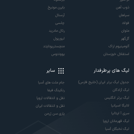
ذوب آهن
بایرن مونیخ
سپاهان
آرسنال
فولاد
چلسی
ملوان
رئال مادرید
گل‌گهر
لیورپول
آلومینیوم اراک
منچستریونایتد
استقلال خوزستان
یوونتوس
لیگ های پرطرفدار
سایر
جدول لیگ برتر ایران (خلیج فارس)
جام ملت های آسیا
لیگ آزادگان
رنکینگ فیفا
لیگ برتر انگلیس
نقل و انتقالات اروپا
لالیگا اسپانیا
نقل و انتقالات ایران
سری آ ایتالیا
پاری سن ژرمن
لیگ قهرمانان اروپا
لیگ نخبگان آسیا