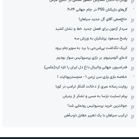
یونان به دنبال گسترش حضور نظامی در خلیج فارس
گل‌های بازیکنان PSG در جام جهانی 2026
حاج‌صفی آقای گل جدید سپاهان!
سردار آزمون برای فصل جدید خط و نشان کشید
پاسخ مسعود پزشکیان به ورزش سه
کریک نگذاشت پی‌اس‌جی با برد به سوپرجام برود
ادعای آلومینیوم: بر بازی پرسپولیس سوار بودیم
فدراسیون جهانی والیبال داغ دل ایران را تازه کرد(عکس)
خلاصه بازی پاری سن ژرمن 1 - منچستریونایتد 1
روایت رسانه عبری از دخالت آشکار ترامپ در کوبا
پیام تسلیت بارسا به مسی و تشکر از پدرش
جوانترین خرید پرسپولیس رونمایی شد!
ترکیب سپاهان با یک تغییر مقابل ذوب‌آهن