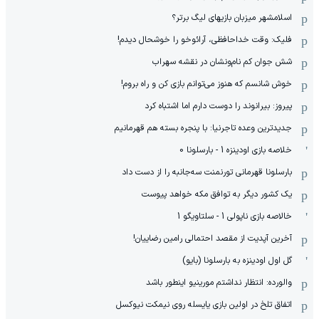
اسلامشهر میزبان بازیهای لیگ برتر؟
فلیک: وقت خداحافظی، آرائوخو را خوشحال دیدم!
شش جوان کم نام‌و‌نشان در نقشه سهراب
خوش شانسم که هنوز می‌توانم بازی کن و راه بروم!
پیروز: بیرانوند را دوست دارم اما اشتباه کرد
جدیدترین وعده تاجرنیا: با پنجره بسته هم قهرمانیم
خلاصه بازی اودینزه 1 - بارسلونا 0
بارسلونا قهرمانی تورنمنت سه‌جانبه را از دست داد
یک کشور دیگر به توافق مکه خواهد پیوست
خالاصه بازی ناپولی 1 - سلتاویگو 1
آخرین آپدیت از مقصد احتمالی رامین رضاییان!
گل اول اودینزه به بارسلونا (بایو)
والورده: انتظار نداشتم مورینیو اینطور باشد
اتفاق تلخ در اولین بازی یایسله روی نیمکت نیوکسل