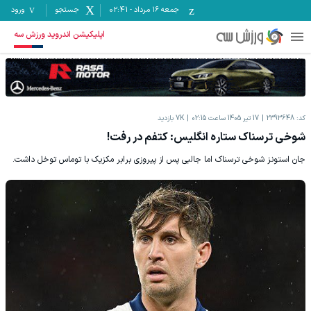
جمعه ۱۶ مرداد
-
02:41
جستجو
ورود
اپلیکیشن اندروید ورزش سه
کد:
2393648
17 تیر 1405 ساعت 02:15
7K
بازدید
شوخی ترسناک ستاره انگلیس: کتفم در رفت!
جان استونز شوخی ترسناک اما جالبی پس از پیروزی برابر مکزیک با توماس توخل داشت.