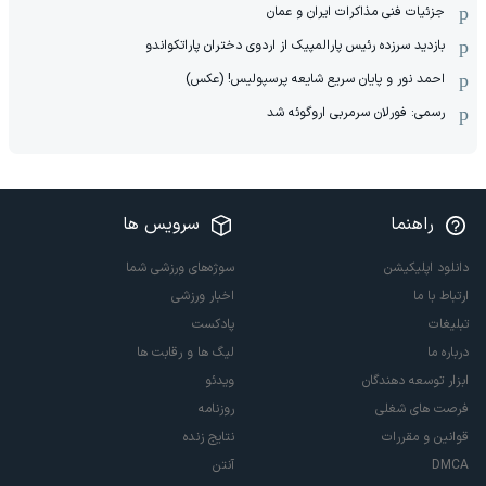
جزئیات فنی مذاکرات ایران و عمان
بازدید سرزده رئیس پارالمپیک از اردوی دختران پاراتکواندو
احمد نور و پایان سریع شایعه پرسپولیس! (عکس)
رسمی: فورلان سرمربی اروگوئه شد
راهنما
سرویس ها
دانلود اپلیکیشن
سوژه‌های ورزشی شما
ارتباط با ما
اخبار ورزشی
تبلیغات
پادکست
درباره ما
لیگ ها و رقابت ها
ابزار توسعه دهندگان
ویدئو
فرصت های شغلی
روزنامه
قوانین و مقررات
نتایج زنده
DMCA
آنتن