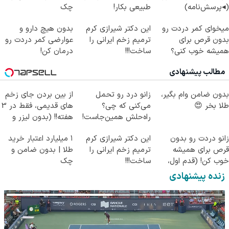
(◂پرسش‌نامه)
طبیعی بکار!
چک
میخوای کمر دردت رو
این دکتر شیرازی کرم
بدون هیچ دارو و
بدون قرص برای
ترمیم زخم ایرانی را
عوارضی کمر دردت رو
همیشه خوب کنی؟
ساخت!!!
درمان کن!
(◂پرسش‌نامه رو پر
(پرسش‌نامه)
مطالب پیشنهادی
کن)
بدون ضامن وام بگیر،
زانو درد رو تحمل
از بین بردن جای زخم
طلا بخر 😍
می‌کنی که چی؟
های قدیمی، فقط در 3
راه‌حلش همین‌جاست!
هفته!! (بدون لیزر و
جراحی)
زانو دردت رو بدون
این دکتر شیرازی کرم
۱ میلیارد اعتبار خرید
قرص برای همیشه
ترمیم زخم ایرانی را
طلا | بدون ضامن و
خوب کن! (قدم اول،
ساخت!!!
چک
پرسش‌نامه)
زنده پیشنهادی