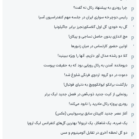
چرا رودری به پیشنهاد رئال نه گفت؟
رئیس دوچرخه سواری ایران در جلسه مهم کنفدراسیون آسیا
گل به خودی؛ گل اول گلاسکورنجرز برابر جاگیلونیا
مچ اندازی بدون حاصل نساجی و پیکان!
اولین حضور کارتساس در میان زنبورها
کلا دو‌ رشته مدال آور داریم، آنها را ویژه ببینید!
دیومانده: آمدن به رئال رویایی بود که به حقیقت پیوست
دعوت در دو گروه: اردوی فرنگی شلوغ شد!
بازگشت برانکو ایوانکوویچ به دنیای فوتبال!
رونمایی از کیت جدید ذوب‌آهن در فصل جدید لیگ برتر
رودری پروژه رئال مادرید را نابود می‌کند!
آغاز عصر جدید کاپیتان سابق پرسپولیس (عکس)
یک ضربه، یک شاهکار، یک تریولا! بهترین گل‌های کنفرانس لیگ اروپا
دو گل لحظه آخری در تقابل آلومینیوم و مس