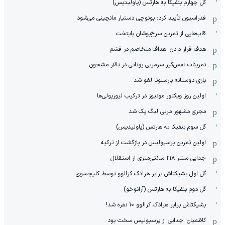
گل چهارم بنفیکا به هارتس (پاولیدیس)
فدراسیون تأیید کرد: بونوچی دستیار مانچینی می‌شود
قاب‌هایی از تمرین سرخ‌پوشان پایتخت
هدف قرار دادن اهداف متخاصم در قشم
‏تمرینات نفس‌گیر سرمربی یونانی در تالار مشحون
بازی دوستانه بارسلونا لغو شد
اولین روز ویکتور مونیوز در ترکیب لیورپولی‌ها
مجری مشهور مربی لیگ یک شد
گل سوم بنفیکا به هارتس (پاولیدیس)
اولین تمرین پرسپولیس در بازگشت از ترکیه
جدایی سنتر ۲۱۸ سانتی‌متری از استقلال
گل اول بشیکتاش برابر هرادک کرالوو توسط کلیچسوی
گل دوم بنفیکا به هارتس (آرائوخو)
بشیکتاش برابر هرادک کرالوو 10 نفره شد!
کاظمیان: جدایی از پرسپولیس سخت بود