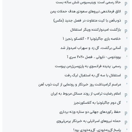
حالا رسمی است: وینیسیوس شش ساله بست
اتاق فرماندهی نیروهای سعودی هدف حملات یمن
ذوب‌آهن با کیت متفاوت در فصل جدید (عکس)
بازگشت امیدوارکننده وینگر استقلال
خلاصه بازی جاگیلونیا 2 - گلاسکو رنجرز 1
آسانی برگشت، گل زد و سهراب امیدوار شد
یوونتوس - ناپولی ، فصل 2020 سری آ
رسمی: پدیده فرانسوی به پاری‌سن‌ژرمن پیوست
استقلال با سه گل به استقبال لیگ رفت
مراسم گرامیداشت روز خبرنگار و رونمایی از کیت ذوب آهن
اعلام رضایت ترامپ از روند مسائل مربوط به ایران
گل دوم جاگیلونیا به گلاسکورنجرز
حفظ رکوردهای جهانی دو ستاره وزنه برداری
حمله نیروهای اسرائیلی به خبرنگار پرس‌تی‌وی
پاسخ گل‌به‌خودی، گل‌به‌خودی بود!