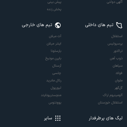
آگهی دولتی
پیش بینی
پخش زنده
تیم های داخلی
تیم های خارجی
استقلال
آث میلان
پرسپولیس
اینتر میلان
تراکتور
بارسلونا
ذوب آهن
بایرن مونیخ
سپاهان
آرسنال
فولاد
چلسی
ملوان
رئال مادرید
گل‌گهر
لیورپول
آلومینیوم اراک
منچستریونایتد
استقلال خوزستان
یوونتوس
لیگ های پرطرفدار
سایر