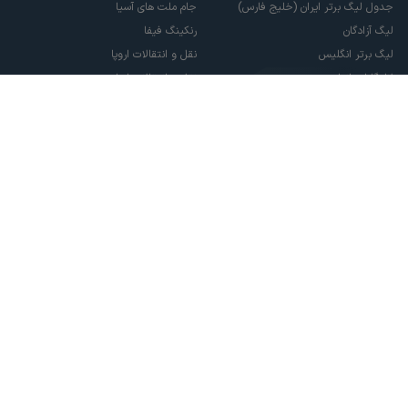
جدول لیگ برتر ایران (خلیج فارس)
جام ملت های آسیا
لیگ آزادگان
رنکینگ فیفا
لیگ برتر انگلیس
نقل و انتقالات اروپا
لالیگا اسپانیا
نقل و انتقالات ایران
سری آ ایتالیا
پاری سن ژرمن
لیگ قهرمانان اروپا
لیگ نخبگان آسیا
لیگ قهرمانان آسیا دو
لیگ برتر فوتسال
تمام حقوق مادی و معنوی این سایت متعلق به ورزش سه می باشد. شما می توانید از
سایت ورزش سه در صورت پذیرش موافقت نامه کاربری استفاده نمایید.