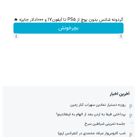
گردونه شانس بدون پوچ از PS5 تا آیفون17 و 1000دلار جایزه 🔥
بچرخونش
›
‹
آخرین اخبار
روزبه دستیار نمادین سهراب کنار زمین
پرداختی فیفا به اردن بعد از اتهام به اینفانتینو!
جلسه تمرینی شیاطین سرخ
شب کابوس‌وار میلاد محمدی در کنفرانس اروپا