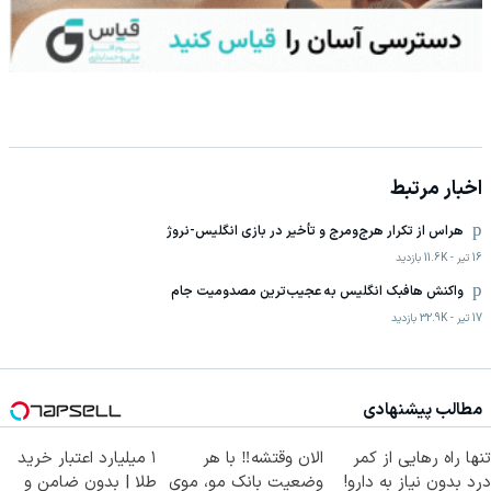
اخبار مرتبط
هراس از تکرار هرج‌ومرج و تأخیر در بازی انگلیس-نروژ
16 تیر
-
11.6K
بازدید
واکنش هافبک انگلیس به عجیب‌ترین مصدومیت جام
17 تیر
-
32.9K
بازدید
مطالب پیشنهادی
تنها راه رهایی از کمر
الان وقتشه‼️ با هر
۱ میلیارد اعتبار خرید
درد بدون نیاز به دارو!
وضعیت بانک مو، موی
طلا | بدون ضامن و