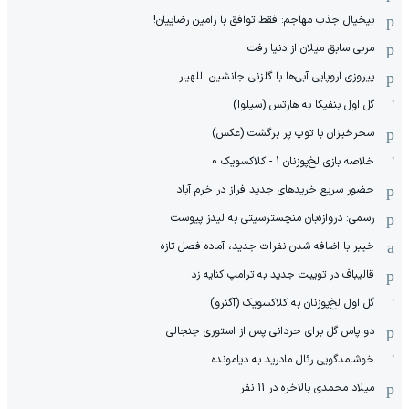
بیخیال جذب مهاجم: فقط توافق با رامین رضاییان!
مربی سابق میلان از دنیا رفت
پیروزی اروپایی آبی‌ها با گلزنی جانشین اللهیار
گل اول بنفیکا به هارتس (سیلوا)
سحرخیزان با توپ پر برگشت (عکس)
خلاصه بازی لخ‌پوزنان 1 - کلاکسویک 0
حضور سریع خریدهای جدید فراز در خرم آباد
رسمی: دروازه‌بان منچسترسیتی به لیدز پیوست
خیبر با اضافه شدن نفرات جدید، آماده فصل تازه
قالیباف در توییت جدید به ترامپ کنایه زد
گل اول لخ‌پوزنان به کلاکسویک (آگنرو)
دو پاس گل برای حردانی پس از استوری جنجالی
خوشامدگویی رئال مادرید به دیامونده
میلاد محمدی بالاخره در 11 نفر