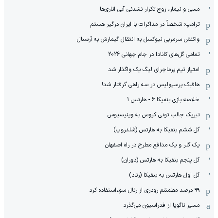
مسی و نیمار، زوج تکرار نشدنی آبی اناری‌ها
ترامپ: شخصاً در مذاکرات با ایران درگیر هستم
واکنش سرمربی نیوکسل به انتقال گیمارش به آرسنال
تمامی گل‌های کانادا در جام جهانی 2026
امتیاز تیم پرماجرای لیگ یک واگذار شد
هافبک پرسپولیس در سه راهی گرفتار شد!
خلاصه بازی بنفیکا 6 - هارتس 1
تبریک جالب تونی کروس به وینیسیوس
گل ششم بنفیکا به هارتس (شلدروپ)
یک گلر و یک مدافع مطرح در راه اصفهان
گل پنجم بنفیکا به هارتس (دوران)
گل اول هارتس به بنفیکا (رناد)
۹۹ درصد مطمئنم رودری از رئال سوءاستفاده کرد
مسیر ناگویا از فدراسیون می‌گذرد