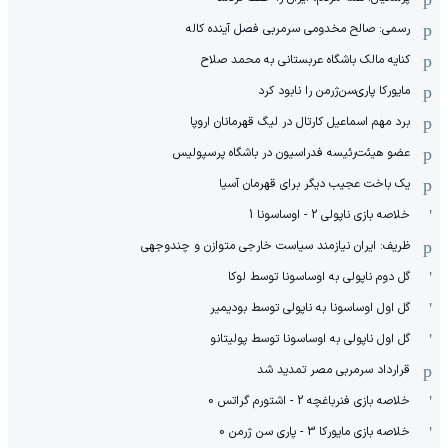
رسمی: صالح مخدومی سرمربی فصل آینده کاله
کنایه مالک باشگاه عربستانی به محمد صلاح
مایورکا پاری‌سن‌ژرمن را نابود کرد
برد مهم اسماعیل کارتال در لیگ قهرمانان اروپا
عضو هیئت‌رئیسه فدراسیون در باشگاه پرسپولیس
یک باخت عجیب دیگر برای قهرمان آسیا
خلاصه بازی ناپولی 2 - اوساسونا 1
ظریف: ایران نیازمند سیاست خارجی متوازن و چندوجهی
گل دوم ناپولی به اوساسونا توسط لوکا
گل اول اوساسونا به ناپولی توسط بودیمیر
گل اول ناپولی به اوساسونا توسط پولیتانو
قرارداد سرمربی مصر تمدید شد
خلاصه بازی فنرباغچه 2 - اشتورم گراتس 0
خلاصه بازی مایورکا 3 - پاری سن ژرمن 0