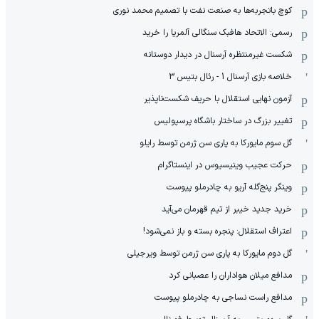
کوچ باتجربه‌ها به صنعت نفت با تصمیم محمد نوری
رسمی: الاتحاد هافبک سنگالی آلمریا را خرید
شکست غیرمنتظره آرسنال در دیدار دوستانه
خلاصه بازی آرسنال 1 - رئال بتیس 3
آزمون نهایی استقلال با حریف شکست‌ناپذیر
تغییر بزرگ در ساختار باشگاه پرسپولیس
گل سوم مایورکا به پاری سن ژرمن توسط رایلو
حرکت عجیب وینیسیوس در اینستاگرام
وینگر پنج‌گله آریو به چادرملو پیوست
خرید جدید خیبر از تیم قهرمان می‌آید
اعتراف استقلال: پنجره بسته و باز نمی‌شود!
گل دوم مایورکا به پاری سن ژرمن توسط ویرجیلی
مدافع میلان هواداران را عصبانی کرد
مدافع راست نساجی به چادرملو پیوست