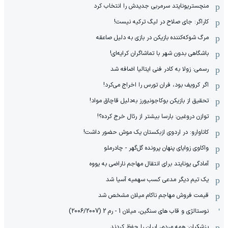
منچستریونایتد سرمربی جدیدش را انتخاب کرد
کاراگر: جای صلاح در لیگ ترکیه نیست!
مرگ شوکه‌کننده بازیکن در بازی به دلیل صاعقه
باشگاهی بدون شهر با تماشاگران کرایه‌ای!
رسمی: زولا به کادر فنی ایتالیا اضافه شد
اگر کرویف بود، فران تورس را اخراج می‌کرد!
تحقیق از بازیکن بوکاجونیورز به‌دلیل قاچاق مواد!
توازن دروغین: بارسا بیشتر از رئال خرج کرده؟!
کاناوارو: در اردوی ازبکستان یک موش حضور داشت!
واکاوی زوایای پنهان پرونده گل‌گهر - چادرملو
آمادگی یونایتد برای انتقال مهاجم ناراضی به یووه
یک تیم دیگر مدعی کسب سهمیه آسیا شد
قیمت فروش مهاجم ناکام میلان مشخص شد
نوستالژی و قاب های سنگین، میلان 1 - رم 2 (2006/2007)
پزشکیان: همه مردم، ایران را حفظ کردند