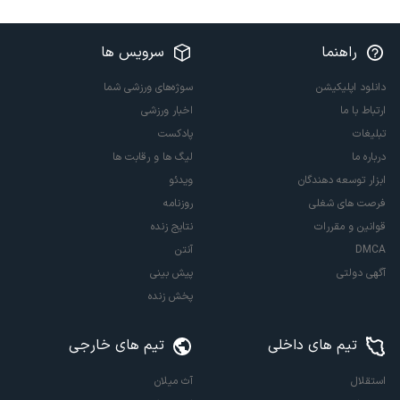
راهنما
سرویس ها
دانلود اپلیکیشن
سوژه‌های ورزشی شما
ارتباط با ما
اخبار ورزشی
تبلیغات
پادکست
درباره ما
لیگ ها و رقابت ها
ابزار توسعه دهندگان
ویدئو
فرصت های شغلی
روزنامه
قوانین و مقررات
نتایج زنده
DMCA
آنتن
آگهی دولتی
پیش بینی
پخش زنده
تیم های داخلی
تیم های خارجی
استقلال
آث میلان