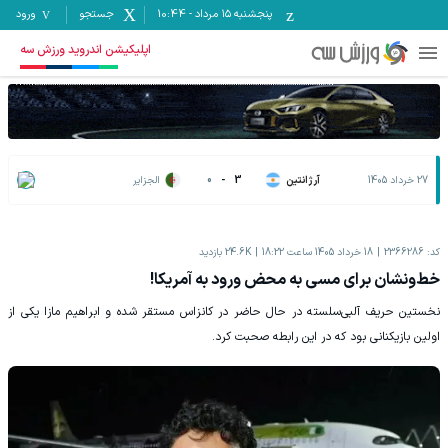
پنجشنبه ۱۵ مرداد
-
10:44
جستجو
ورود
اپلیکیشن اندروید ورزش سه
27 خرداد 1405
آرژانتین
3
-
0
الجزایر
کد:
2366286
18 خرداد 1405 ساعت 18:22
24.6K
بازدید
خط‌ونشان برای مسی به محض ورود به آمریکا!
نخستین حریف آلبی‌سلسته در حال حاضر در کانزاس مستقر شده و ابراهیم مازا یکی از
اولین بازیکنانی بود که در این رابطه صحبت کرد.