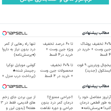
مطالب پیشنهادی
60% تخفیف پوشاک
تا 60 درصد تخفیف
تنها راه رهایی از کمر
جین وست + خرید در
ویژه جین وست +
درد بدون نیاز به دارو!
4 قسط
خرید در4 قسط
(◂پرسش‌نامه)
یخچال ویترینی 9 فوت
تا %60 تخفیف
گوشی موبایل نوکیا
ایستکول (جدید)
محصولات جین وست
رجیستر شده🔥
+ خرید در 4 قسط
(پرداخت درب منزل +
تخفیف ویژه)
مطالب پیشنهادی
آرتروز مفاصل خود را
‼️جراحی ممنوع‼️
از بین بردن جای زخم
به طور قطعی درمان
درمان کمر درد بدون
های قدیمی، فقط در 3
کنید! ◂پرسش‌نامه▸
جراحی و دوره نقاهت
هفته!! (بدون لیزر و