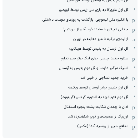
گل سوم بتیس به آرسنال توسط فورنالس
گل اول مایورکا به پاری سن ژرمن توسط لوومبو
با انگیزه مثل لیموچی، بازگشت به روزهای دوست داشتنی
جدایی کاپیتان با سابقه ذوب‌آهن از این تیم!
از اردوی ترکیه تا میز معاینه در تهران
گل اول آرسنال به بتیس توسط هینکاپیه
ستاره جدید چلسی: برای لیگ برتر صبر ندارم
شلیک مرگبار دئوسا و گل دوم بتیس به آرسنال
خرید جدید نساجی از خیبر آمد
گل اول بتیس برابر آرسنال توسط ریکلمه
گل دوم فنرباغچه به اشتورم گراتس (گرینوود)
آدان با چمدان شکایت پشت پنجره استقلال
اوربیگ از صحبت‌های نویر شگفت‌زده شد
مدافع خیبر از روسیه آمد! (عکس)