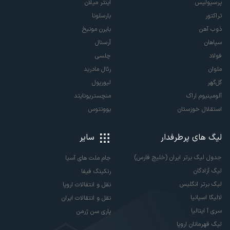
پرسپولیس
اینتر میلان
تراکتور
بارسلونا
ذوب آهن
بایرن مونیخ
سپاهان
آرسنال
فولاد
چلسی
ملوان
رئال مادرید
گل‌گهر
لیورپول
آلومینیوم اراک
منچستریونایتد
استقلال خوزستان
یوونتوس
لیگ های پرطرفدار
سایر
جدول لیگ برتر ایران (خلیج فارس)
جام ملت های آسیا
لیگ آزادگان
رنکینگ فیفا
لیگ برتر انگلیس
نقل و انتقالات اروپا
لالیگا اسپانیا
نقل و انتقالات ایران
سری آ ایتالیا
پاری سن ژرمن
لیگ قهرمانان اروپا