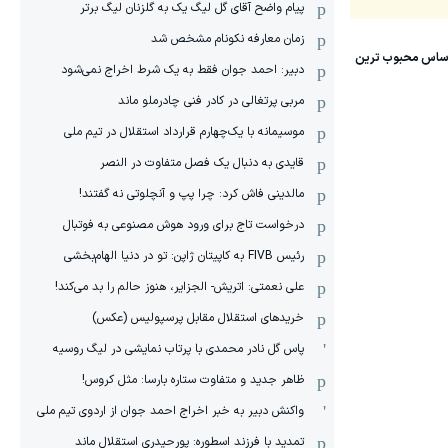
پیام واضح آقای گل لیگ یک به گلزنان لیگ برتر
زمان معارفه نکونام مشخص شد
دبیر: احمد جوان فقط به یک شرط اخراج نمی‌شود
مربی پرتغالی در کادر فنی چادرملو ماند
موسیمانه با یک‌چهارم قرارداد استقلال در تیم ملی
قایدی به دنبال یک فصل متفاوت در النصر
مالدینی فاش کرد: چرا پپ و آنچلوتی نه گفتند!
درخواست تاج برای ورود هوش مصنوعی به فوتبال
رئیس FIVB به کاپیتان ژاپن: تو در دنیا الهام‌بخشی
علی نعمتی: اتریش- الجزایر، هنوز حالم را بد می‌کند!
خریدهای استقلال مقابل پرسپولیس (عکس)
پاس گل نادر محمدی با پرتاب نمایشی در لیگ روسیه
ظاهر جدید و متفاوت ستاره بارسا: مثل کروس!
واکنش دبیر به خبر اخراج احمد جوان از اردوی تیم ملی
تمدید با فرزند اسطوره: پورحیدری استقلال ماند