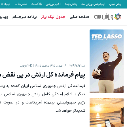
پیش بینی
اپلیکیشن ورزش سه
پخش زنده
اخبار ورزشی
پادکست
تماس با ما
تبلیغات
صفحه‌اصلی
جدول لیگ برتر
برنامه بــرجـــام
ویدیو
10 میلیون سپرده کن، 20 میلیون بردار🔥😍
به بزرگترین جش
شرکت در جشنواره
کد:
2366282
18 خرداد 1405 ساعت 18:05
13K
بازدید
پیام فرمانده کل ارتش در پی نقض 
فرمانده کل ارتش جمهوری اسلامی ایران گفت: به پشت
دیگر با اعلام آمادگی کامل ارتش جمهوری اسلامی ای
رژیم صهیونیستی برعهده آمریکاست و در صورت تکر
شدیدتر خواهد شد.