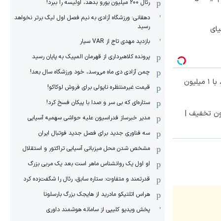
رئال ۲۰۰ میلیون یورو بدهد، اولیسه را ببرد!
دهقانی: ورزشگاه آزادی به نیم فصل اول لیگ برتر نخواهد
رسید
یای
بازدید مهدی تاج از VAR سیار
پرونده کلاهبرداری از قهرمان المپیک به پایان رسید
چمن آزادی دی ماه می‌رسد، خود ورزشگاه سال بعد!
بهترین قیمت داروهای لاغری، با ۱ میلیون
قیمت غیرمنتظره ناپولی برای فروش لوکاکو!
ستاره‌ای که بی سر و صدا با پیکان فسخ کرد!
ون تخفیف |
مدیر خبرساز فدراسیون علیه حواشی سهمیه آسیایی
سه فناوری جدید برای فصل جدید فوتبال ایران
مشخص شدن محل میزبانی آسیایی تراکتور و استقلال
او اول یک روانشناس ماهر است بعد یک مربی بزرگ
قدرتمند و متفاوت: ستاره سابق، رئال را شگفت‌زده کرد
هراس اتلتیکو مادرید از هایجک بزرگ بارسلونا
پخش ویدیو کلیپی از سامانه هوشمند داوری