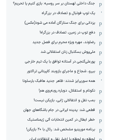
جنگ داخلی لهستان بر سر روسیه: بازی کنیم یا تحریم؟
یک توپ فوتبال و تصادف در بزرگراه
یزدانی برای جنگ ستارگان آماده می شود(عکس)
دفع توپ در زمین، تصادف در بزرگراه!
رضاوند، مهره ویژه محرم برای فصل جدید
ملی‌پوش بسکتبال زنان استقلالی شد
پورعلی‌گنجی در آستانه توافق با یک تیم خارجی
بیرو، شجاع و ماجرای بازوبند کاپیتانی تراکتور
همه سورپرایز شدند؛ ظاهر جدید هافبک بارسلونا
نکونام و استقلال، دوباره روبه‌روی هم!
بمب نقل و انتقالاتی ژابی، بازیکن نیست!
قطعی شد: پدیده ایرانی در جام باشگاه‌های جهان
خطر ابطال در کمین انتخابات آتی ژیمناستیک
برنامه مورینیو مشخص شد: رئال با ۲۰ بازیکن!
لحظه به لحظه با اخبار نقل و انتقالات ایران