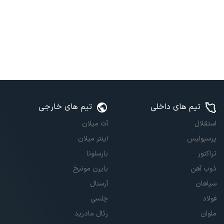
تیم های داخلی
تیم های خارجی
استقلال
آث میلان
پرسپولیس
اینتر میلان
تراکتور
بارسلونا
ذوب آهن
بایرن مونیخ
سپاهان
آرسنال
فولاد
چلسی
ملوان
رئال مادرید