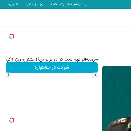
یکشنبه ۱۸ مرداد
-
15:05
جستجو
ورود
سرمایه‌اتو توی مدت کم دو برابر کن! (جشنواره ویژه زاگرس)
شرکت در جشنواره
›
‹