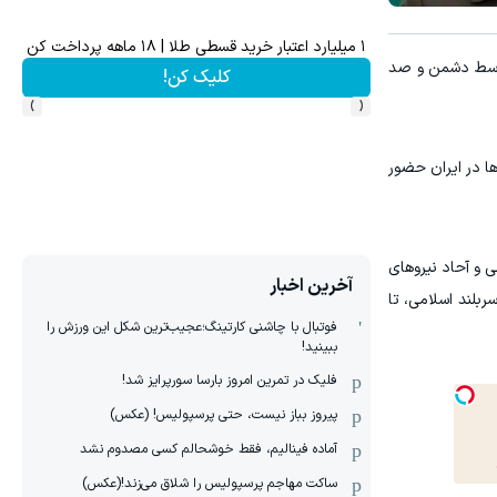
۱ میلیارد اعتبار خرید قسطی طلا | ۱۸ ماهه پرداخت کن
 سپرده خود را دریافت کنید
توسط دشمن و صد
ه
کلیک کن!
›
‹
ا در ایران حضور
 و آحاد نیروهای
آخرین اخبار
بلند اسلامی، تا
فوتبال با چاشنی کارتینگ؛عجیب‌ترین شکل این ورزش را
ببینید!
فلیک در تمرین امروز بارسا سورپرایز شد!
پیروز بباز نیست، حتی پرسپولیس! (عکس)
آماده فینالیم، فقط خوشحالم کسی مصدوم نشد
ساکت مهاجم پرسپولیس را شلاق می‌زند!(عکس)