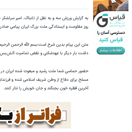
آمپول‌های لاغری را ۱ میلیون تومان ارزان‌تر از همه‌جا بخر!
۱ میلیون تومان تخفیف داروهای لاغری منتخب با ارسال از داروخانه نزدیکت
به گزارش ورزش سه و به نقل از تابناک، امیر سرلش
کلیک کن!
روز مقاومت و ایستادگی ملت بزرگ ایران پیامی صادر 
متن این پیام بدین شرح است:بسم الله الرحمن الرحیم
داشت بار دیگر با عهدشکنی و نقض تمامیت آتش‌بس ث
حضور حماسی شما ملت رشید و مبعوث شده ایران در سن
مسلح برای دفاع از وطن شریف اسلامی شده و فرزندان و
آخرین قطره خون بجنگند و جان خویش را نثار کنند.