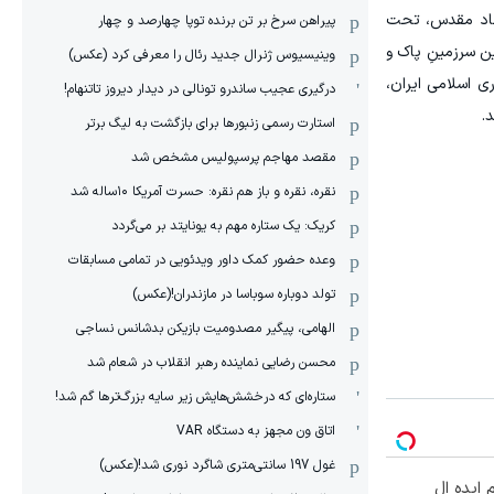
اتحاد مقدس، تحت
پیراهن سرخ بر تن برنده توپا چهارصد و چهار
ن سرزمینِ پاک و
وینیسیوس ژنرال جدید رئال را معرفی کرد (عکس)
ی اسلامی ایران،
درگیری عجیب ساندرو تونالی در دیدار دیروز تاتنهام!
.
استارت رسمی زنبورها برای بازگشت به لیگ برتر
مقصد مهاجم پرسپولیس مشخص شد
نقره، نقره و باز هم نقره: حسرت آمریکا ۱۰‌ساله شد
کریک: یک ستاره مهم به یونایتد بر می‌گردد
وعده حضور کمک داور ویدئویی در تمامی مسابقات
تولد دوباره سوباسا در مازندران!(عکس)
الهامی، پیگیر مصدومیت بازیکن بدشانس نساجی
محسن رضایی نماینده رهبر انقلاب در شعام شد
ستاره‌ای که درخشش‌هایش زیر سایه بزرگ‌ترها گم شد!
اتاق ون مجهز به دستگاه VAR
غول 197 سانتی‌متری شاگرد نوری شد!(عکس)
 اندام ایده ال