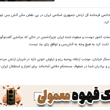
با شرکت در جشنواره زاگرس، دو برابر
کر حاتمی فرمانده کل ارتش جمهوری اسلامی ایران در پی نقض مکرر آتش بس 
کلیک کن!
شرکت در جشنوار
کرد.
ملتِ کشور دوست و مبعوث شده ایران عزیز!دشمن در حالی که میانجی گفت‌و‌گوه
ابت کرد به هیچ وجه به آتش‌بس و توافق پای بند نیست.
گر خیابان، موجب ارتقاء روحیه رزم و تراوش خونی تازه در شریان ارتش مردمی
 برادران شما در صفوف مستحکم دفاعی آماده‌اند برای اعتزاز و استقلال ایران سر