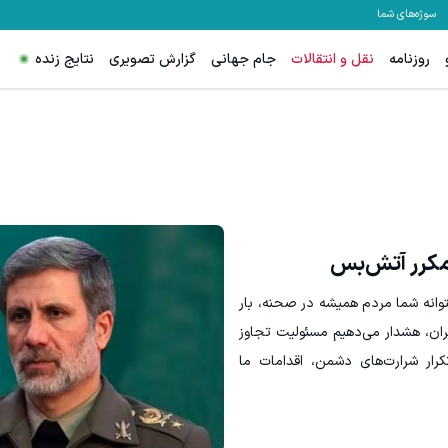
سوژه‌های شما
روزنامه
نقل و انتقالات
جام جهانی
گزارش تصویری
نتایج زنده
نواره ایمپلنت تهران خوش اومدید! | فقط ۲۵ میلیون !
گردونه شانس ps5 جایزه میده 🔥
رزرورایگان نوبت
بچرخونش
مکرر آتش‌بس
وانه شما مردم همیشه در صحنه، بار
ران، هشدار می‌دهیم مسئولیت تجاوز
ار شرارت‌های دشمن، اقدامات ما