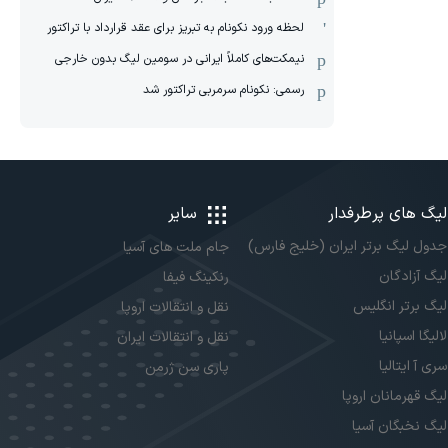
لحظه ورود نکونام به تبریز برای عقد قرارداد با تراکتور
نیمکت‌های کاملاً ایرانی در سومین لیگ بدون خارجی
رسمی: نکونام سرمربی تراکتور شد
لیگ های پرطرفدار
سایر
جدول لیگ برتر ایران (خلیج فارس)
جام ملت های آسیا
لیگ آزادگان
رنکینگ فیفا
لیگ برتر انگلیس
نقل و انتقالات اروپا
لالیگا اسپانیا
نقل و انتقالات ایران
سری آ ایتالیا
پاری سن ژرمن
لیگ قهرمانان اروپا
لیگ نخبگان آسیا