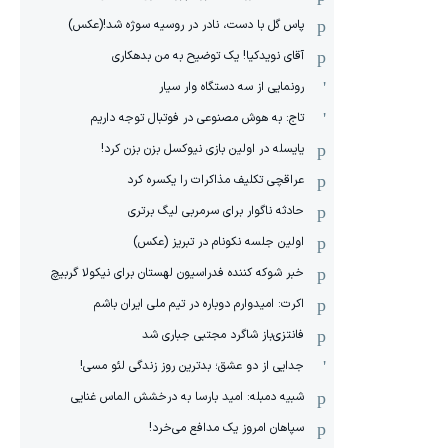
پاس گل با دست، نادر در روسیه سوژه شد!(عکس)
آقای نویدکیا! یک توضیح به من بدهکاری
رونمایی از سه دستگاه وار سیار
تاج: به هوش مصنوعی در فوتبال توجه داریم
یایسله در اولین بازی نیوکسل بزن بزن کرد!
عراقچی تکلیف مذاکرات را یکسره کرد
حادثه ناگوار برای سرمربی لیگ برتری
اولین جلسه نکونام در تبریز (عکس)
خبر شوکه کننده فدراسیون لهستان برای نیکولا گربیچ
اکرت: امیدوارم دوباره در تیم ملی ایران باشم
فانتزی‌باز شاگرد مجتبی جباری شد
جدایی از دو عشق؛ بدترین روز زندگی لئو مسی!
شبیه دمبله: امید بارسا به درخشش الماس غنایی
سپاهان امروز یک مدافع می‌خرد!