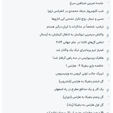
جلسه تمرینی شیاطین سرخ
شب کابوس‌وار میلاد محمدی در کنفرانس اروپا
مسی و نیمار، زوج تکرار نشدنی آبی اناری‌ها
ترامپ: شخصاً در مذاکرات با ایران درگیر هستم
واکنش سرمربی نیوکسل به انتقال گیمارش به آرسنال
تمامی گل‌های کانادا در جام جهانی 2026
امتیاز تیم پرماجرای لیگ یک واگذار شد
هافبک پرسپولیس در سه راهی گرفتار شد!
خلاصه بازی بنفیکا 6 - هارتس 1
تبریک جالب تونی کروس به وینیسیوس
گل ششم بنفیکا به هارتس (شلدروپ)
یک گلر و یک مدافع مطرح در راه اصفهان
گل پنجم بنفیکا به هارتس (دوران)
گل اول هارتس به بنفیکا (رناد)
۹۹ درصد مطمئنم رودری از رئال سوءاستفاده کرد