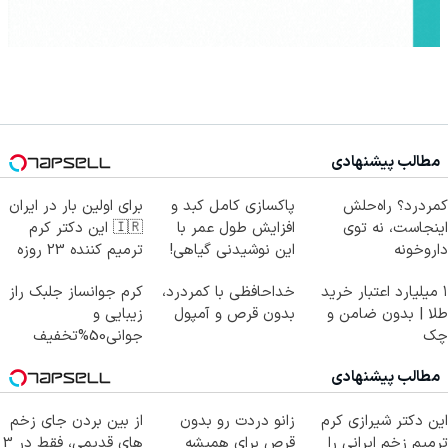
مطالب پیشنهادی
کمردرد؟ راه‌حلش
پاکسازی کامل کبد و
برای اولین بار در ایران
اینجاست، نه توی
افزایش طول عمر با
🇮🇷 این دکتر کرم
داروخونه
این نوشیدنی گیاهی!
ترمیم کننده 23 روزه
کلیک جهت خرید
ساخت!
۱ میلیارد اعتبار خرید
خداحافظی با کمردرد،
کرم جوانساز جلبک راز
طلا | بدون ضامن و
بدون قرص و آمپول
زیبایی و
چک
جوانی50%تخفیف
مطالب پیشنهادی
این دکتر شیرازی کرم
زانو دردت رو بدون
از بین بردن جای زخم
ترمیم زخم ایرانی را
قرص برای همیشه
های قدیمی، فقط در 3