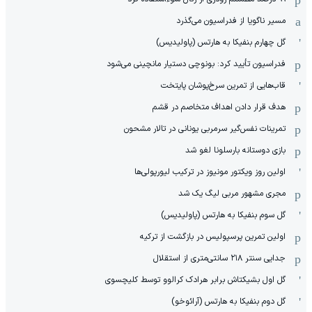
مسیر ناگویا از فدراسیون می‌گذرد
گل چهارم بنفیکا به هارتس (پاولیدیس)
فدراسیون تأیید کرد: بونوچی دستیار مانچینی می‌شود
قاب‌هایی از تمرین سرخ‌پوشان پایتخت
هدف قرار دادن اهداف متخاصم در قشم
‏تمرینات نفس‌گیر سرمربی یونانی در تالار مشحون
بازی دوستانه بارسلونا لغو شد
اولین روز ویکتور مونیوز در ترکیب لیورپولی‌ها
مجری مشهور مربی لیگ یک شد
گل سوم بنفیکا به هارتس (پاولیدیس)
اولین تمرین پرسپولیس در بازگشت از ترکیه
جدایی سنتر ۲۱۸ سانتی‌متری از استقلال
گل اول بشیکتاش برابر هرادک کرالوو توسط کلیچسوی
گل دوم بنفیکا به هارتس (آرائوخو)