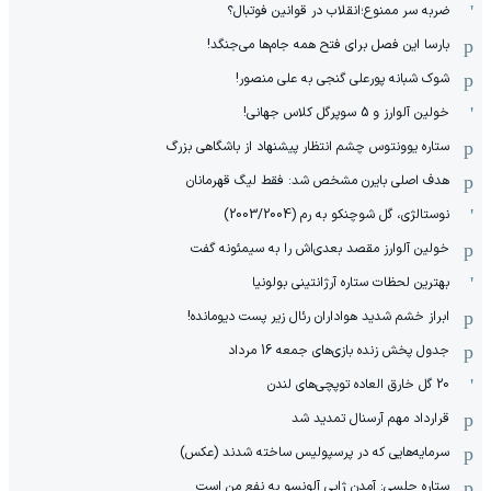
ضربه سر ممنوع؛انقلاب در قوانین فوتبال؟
بارسا این فصل برای فتح همه جام‌ها می‌جنگد!
شوک شبانه پورعلی گنجی به علی منصور!
خولین آلوارز و 5 سوپرگل کلاس جهانی!
ستاره یوونتوس چشم انتظار پیشنهاد از باشگاهی بزرگ
هدف اصلی بایرن مشخص شد: فقط لیگ قهرمانان
نوستالژی، گل شوچنکو به رم (2003/2004)
خولین آلوارز مقصد بعدی‌اش را به سیمئونه گفت
بهترین لحظات ستاره آرژانتینی بولونیا
ابراز خشم شدید هواداران رئال زیر پست دیومانده!
جدول پخش زنده بازی‌های جمعه 16 مرداد
20 گل خارق العاده توپچی‌های لندن
قرارداد مهم آرسنال تمدید شد
سرمایه‌هایی که در پرسپولیس ساخته شدند (عکس)
ستاره چلسی: آمدن ژابی آلونسو به نفع من است