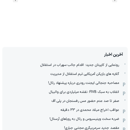
آخرین اخبار
رونمایی از کاپیتان جدید؛ اقدام جالب سهراب در استقلال
گلایه های بازیکن آمریکایی تیم استقلال از مدیریت
مصاحبه جنجالی ایجنت رودری درباره پیشنهاد رئال!
انقلاب به سبک FIVB: نقشه میلیاردی برای والیبال
صفر تا صد عدم حضور مس رفسنجان در پلی آف
عواقب اخراج میلاد محمدی در 33 دقیقه
ضربه سخت وینیسیوس و رئال به رویاهای آرسنال!
مقصد جدید سرمربیگری مجتبی جباری!