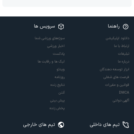
راهنما
سرویس ها
دانلود اپلیکیشن
سوژه‌های ورزشی شما
ارتباط با ما
اخبار ورزشی
تبلیغات
پادکست
درباره ما
لیگ ها و رقابت ها
ابزار توسعه دهندگان
ویدئو
فرصت های شغلی
روزنامه
قوانین و مقررات
نتایج زنده
DMCA
آنتن
آگهی دولتی
پیش بینی
پخش زنده
تیم های داخلی
تیم های خارجی