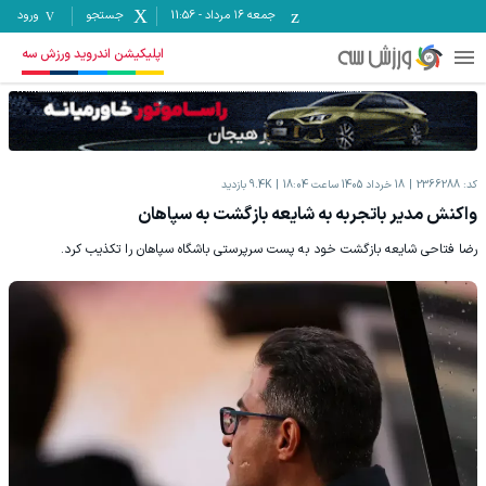
جمعه ۱۶ مرداد
-
11:56
جستجو
ورود
اپلیکیشن اندروید ورزش سه
کد:
2366288
18 خرداد 1405 ساعت 18:04
9.4K
بازدید
واکنش مدیر باتجربه به شایعه بازگشت به سپاهان
رضا فتاحی شایعه بازگشت خود به پست سرپرستی باشگاه سپاهان را تکذیب کرد.