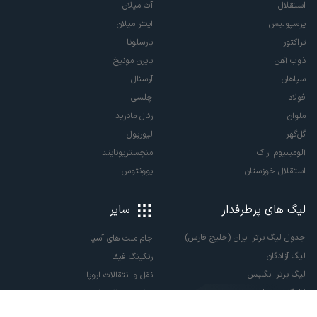
استقلال
آث میلان
پرسپولیس
اینتر میلان
تراکتور
بارسلونا
ذوب آهن
بایرن مونیخ
سپاهان
آرسنال
فولاد
چلسی
ملوان
رئال مادرید
گل‌گهر
لیورپول
آلومینیوم اراک
منچستریونایتد
استقلال خوزستان
یوونتوس
لیگ های پرطرفدار
سایر
جدول لیگ برتر ایران (خلیج فارس)
جام ملت های آسیا
لیگ آزادگان
رنکینگ فیفا
لیگ برتر انگلیس
نقل و انتقالات اروپا
لالیگا اسپانیا
نقل و انتقالات ایران
سری آ ایتالیا
پاری سن ژرمن