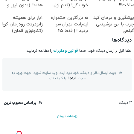
ساخت!!!
خوب کن! (قدم اول،
هفته!! (بدون لیزر و
پرسش‌نامه)
جراحی)
پیشگیری و درمان کبد
به بزرگترین جشنواره
1بار برای همیشه
چرب با این نوشیدنی
ایمپلنت تهران سر
زانودردت رودرمان کن!
گیاهی
بزنید ! | فقط ۲۵
(تکنولوژی آلمان)
میلیون !
◂پرسشنامه▸
دیدگاه‌ها
لطفا قبل از ارسال دیدگاه خود، حتما
قوانین و مقررات
را مطالعه فرمایید.
جهت ارسال نظر و دیدگاه خود باید ابتدا وارد سایت شوید. جهت ورود به
سایت
اینجا
را کلیک کنید
3
دیدگاه
بر اساس محبوب ترین
مشاهده بیشتر