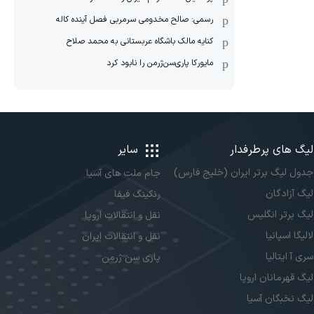
رسمی: صالح مخدومی سرمربی فصل آینده کاله
کنایه مالک باشگاه عربستانی به محمد صلاح
مایورکا پاری‌سن‌ژرمن را نابود کرد
لیگ های پرطرفدار
سایر
جدول لیگ برتر ایران (خلیج فارس)
جام ملت های آسیا
لیگ آزادگان
رنکینگ فیفا
لیگ برتر انگلیس
نقل و انتقالات اروپا
لالیگا اسپانیا
نقل و انتقالات ایران
سری آ ایتالیا
پاری سن ژرمن
لیگ قهرمانان اروپا
لیگ نخبگان آسیا