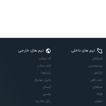
تیم های داخلی
تیم های خارجی
استقلال
آث میلان
پرسپولیس
اینتر میلان
تراکتور
بارسلونا
ذوب آهن
بایرن مونیخ
سپاهان
آرسنال
فولاد
چلسی
ملوان
رئال مادرید