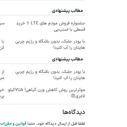
مطالب پیشنهادی
جشنواره فروش مودم های LTE ‼️ خرید
سرم
قسطی با اسنپ‌پی
با پودر جلبک، بدون باشگاه و رژیم چربی
با 
هایتان را آب کنید!
کن
مطالب پیشنهادی
با پودر جلبک، بدون باشگاه و رژیم چربی
هایتان را آب کنید!
می
موثرترین روش کاهش وزن گیاهی! 5تا۷کیلو
خری
لاغری😍
پرداخ
دیدگاه‌ها
لطفا قبل از ارسال دیدگاه خود، حتما
قوانین و مقررات