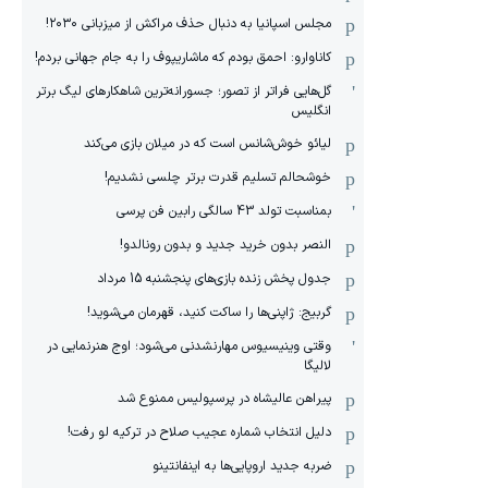
مجلس اسپانیا به دنبال حذف مراکش از میزبانی ۲۰۳۰!
کاناوارو: احمق بودم که ماشاریپوف را به جام جهانی بردم!
گل‌هایی فراتر از تصور؛ جسورانه‌ترین شاهکارهای لیگ برتر
انگلیس
لیائو خوش‌شانس است که در میلان بازی می‌کند
خوشحالم تسلیم قدرت برتر چلسی نشدیم!
بمناسبت تولد 43 سالگی رابین فن پرسی
النصر بدون خرید جدید و بدون رونالدو!
جدول پخش زنده بازی‌های پنجشنبه 15 مرداد
گربیج: ژاپنی‌ها را ساکت کنید، قهرمان می‌شوید!
وقتی وینیسیوس مهارنشدنی می‌شود؛ اوج هنرنمایی در
لالیگا
پیراهن عالیشاه در پرسپولیس ممنوع شد
دلیل انتخاب شماره عجیب صلاح در ترکیه لو رفت!
ضربه جدید اروپایی‌ها به اینفانتینو