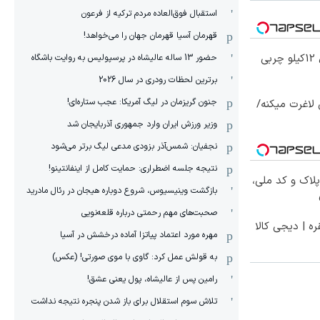
استقبال فوق‌‌العاده مردم ترکیه از فرعون
قهرمان آسیا قهرمان جهان را می‌خواهد!
از الان تا آخر تابستون حداقل 12کیلو چربی
حضور 13 ساله عالیشاه در پرسپولیس به روایت باشگاه
برترین لحظات رودری در سال 2026
جنون گریزمان در لیگ آمریکا: عجب ستاره‌ای!
لاغرت میکنه/
وزیر ورزش ایران وارد جمهوری آذربایجان شد
نجفیان: شمس‌آذر بزودی مدعی لیگ برتر می‌شود
نتیجه جلسه اضطراری: حمایت کامل از اینفانتینو!
پلاک و کد ملی،
بازگشت وینیسیوس، شروع دوباره هیجان در رئال مادرید
صحبت‌های مهم رحمتی درباره قلعه‌نویی
ره | دیجی کالا
مهره مورد اعتماد پیاتزا آماده درخشش در آسیا
به قولش عمل کرد: گاوی با موی صورتی! (عکس)
رامین پس از عالیشاه، پول یعنی عشق!
تلاش سوم استقلال برای باز شدن پنجره نتیجه نداشت