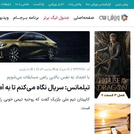
پیش بینی
اپلیکیشن ورزش سه
پخش زنده
اخبار ورزشی
پادکست
تماس با ما
تبلیغات
صفحه‌اصلی
جدول لیگ برتر
برنامه بــرجـــام
ویدیو
کد:
2366287
18 خرداد 1405 ساعت 18:03
10.1K
بازدید
با اعتماد به نفس بالایی راهی مسابقات می‌شویم
تیلمانس: سریال نگاه می‌کنم تا به آم
کاپیتان تیم ملی بلژیک گفت که روحیه تیمی خوبی ر
است.