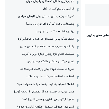
عجیب‌ترین انتقال تابستانی والیبال جهان
ایرانی‌ترین تیم آسیا در قطر
تمرینات ویژه رحمان احمدی برای گلرهای سپاهان
پرسپولیس همه کار کرد اما زورش نرسید!
برگزاری نشست ۴ جانبه در اردن
کشف بزرگ پیاتزا: ستاره‌ای که همه را غافلگیر کرد
راز شماره عجیب محمد صلاح در ترابزون اسپور
سیاست ادعای تازه رویترز درباره ایران و آمریکا
تغییر بزرگ در ساختار باشگاه پرسپولیس
تمرینات سخت فولاد برای بازگشت قدرتمندانه
لحظه به لحظه با تحولات نقل و انتقالات
اعتماد اسپانیا به فیفا: به ما خیانت نخواهد کرد!
مسی دوباره درخشید؛ دو گل تماشایی از نابغه فوتبال
صعود اینترمیامی: آتش‌بازی مسی شروع شد!
استراتژی حقوقی استقلال چگونه شکست خورد؟