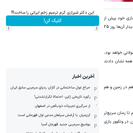
این دکتر شیرازی کرم ترمیم زخم ایرانی را ساخت!!!
دریافت 
سازی خود پیش از
کلیک کن!
›
‹
جام جهانی 2026 را پشت سر بگذارد. بازیکنان کمتر از یک هفته فرصت دارند تا خود را با شرایط جدید وفق دهند، چراکه نخستین دیدار آن‌ها روز 25
لانی خواهد بود،
 همه نشان دادند
آخرین اخبار
م در زمین و هم
حراج غول ساختمانی در کازان: ردپای سرمربی سابق ایران
رکورد تاریخی ژاپن: احتمالا تکرارنشدنی!
از سرگیری تمرینات ذوب‌آهن در اصفهان
تا زمان سریع‌تر
کریمیان: با آرامش سپاهان مدعی اول قهرمانی است
ازی مقابل مصر آماده باشیم، سپس مقابل ایران در ۲۱ ژوئن در لس‌آنجلس و بعد با نیوزیلند در ۲۶ ژوئن در ونکوور بازی
بوشیچ سرمربی جدید قهرمان آسیا