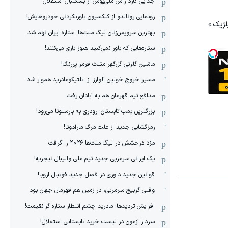
جدایی گارد راس ملی‌پوش از بسکتبال استقلال
رونمایی رونالدو از کلکسیون باورنکردنی خودروهایش!
لژیک.»
بهترین سرویس‌زنان لیگ ملت‌ها: ستاره ایران نهم شد
ستاره‌هایی که باور نمی‌کنید هنوز بازی می‌کنند!
ماشین گلزنی گل‌گهر مثلث قرمز پررنگ!
مسیر خروج خولین آلوارز از اتلتیکومادرید هموار شد
مدافع تیم قهرمان هم به آبادان رفت
بزرگترین بمب تابستان: رودری به بارسلونا می‌رود!
رمزگشایی جدید از علت مرگ مارادونا!
مزد درخشش در لیگ ملت‌ها ٢٠٢۶ را گرفت
یک ایرانی سرمربی جدید تیم ملی والیبال نیجریه!
قوانین جدید داوری در فصل جدید فوتبال اروپا!
وقتی گربیج سرمربی، در زمین هم قهرمان جهان بود
افزایش تردیدها: مادرید چشم انتظار ستاره گرانقیمت!
سردار آزمون در لیست خرید تابستانی استقلال!