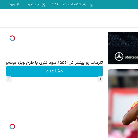
پنجشنبه ۱۵ مرداد
-
13:19
جستجو
ورود
تترهات رو بیشتر کن! (۵۵٪ سود تتری با طرح ویژه بیت‌پین)
ا
مشاهده
›
‹