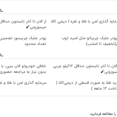
ایه گذاری امن با طلا و نقره | دیجی کالا
میسوزونی🧨
پودر جلبک چربیاتو مثل اسید ذوب
پودر جلبک چربیسوز تضمینی 
(تخفیف تا امشب)
تعداد محدود
از الان تا آخر تابستون حداقل 12کیلو چربی
خلافی خودروتو الان ببین، با 
سوزونی🧨
بدون نیاز به مراجعه حضوری
د طلا به صورت قسطی از دیجی‌کالا (
سرمایه گذاری امن با طلا و نق
ت 12 ماهه )
را مطالعه فرمایید.